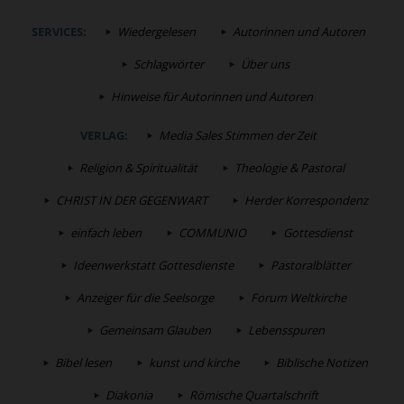
SERVICES:
Wiedergelesen
Autorinnen und Autoren
Schlagwörter
Über uns
Hinweise für Autorinnen und Autoren
VERLAG:
Media Sales Stimmen der Zeit
Religion & Spiritualität
Theologie & Pastoral
CHRIST IN DER GEGENWART
Herder Korrespondenz
einfach leben
COMMUNIO
Gottesdienst
Ideenwerkstatt Gottesdienste
Pastoralblätter
Anzeiger für die Seelsorge
Forum Weltkirche
Gemeinsam Glauben
Lebensspuren
Bibel lesen
kunst und kirche
Biblische Notizen
Diakonia
Römische Quartalschrift