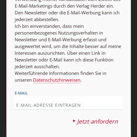
Nutzungsverhalten in Newsletter und E-Mail-Werbung
E-Mail-Marketings durch den Verlag Herder ein.
erfasst und ausgewertet wird, um die Inhalte besser auf
Den Newsletter oder die E-Mail-Werbung kann ich
meine Interessen auszurichten. Über einen Link in
jederzeit abbestellen.
Newsletter oder E-Mail kann ich diese Funktion jederzeit
Ich bin einverstanden, dass mein
ausschalten.
personenbezogenes Nutzungsverhalten in
Weiterführende Informationen finden Sie in unseren
Newsletter und E-Mail-Werbung erfasst und
ausgewertet wird, um die Inhalte besser auf meine
Datenschutzhinweisen
.
Interessen auszurichten. Über einen Link in
Newsletter oder E-Mail kann ich diese Funktion
E-MAIL
jederzeit ausschalten.
Weiterführende Informationen finden Sie in
unseren
Datenschutzhinweisen
.
Jetzt anmelden
E-MAIL
Jetzt anfordern