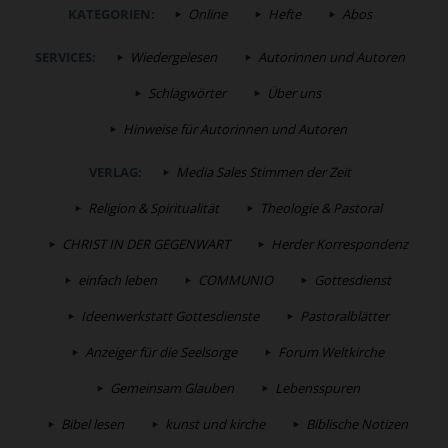
KATEGORIEN:
Online
Hefte
Abos
SERVICES:
Wiedergelesen
Autorinnen und Autoren
Schlagwörter
Über uns
Hinweise für Autorinnen und Autoren
VERLAG:
Media Sales Stimmen der Zeit
Religion & Spiritualität
Theologie & Pastoral
CHRIST IN DER GEGENWART
Herder Korrespondenz
einfach leben
COMMUNIO
Gottesdienst
Ideenwerkstatt Gottesdienste
Pastoralblätter
Anzeiger für die Seelsorge
Forum Weltkirche
Gemeinsam Glauben
Lebensspuren
Bibel lesen
kunst und kirche
Biblische Notizen