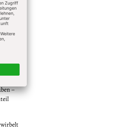
inungen,
es, sie
hern zu
heit
ild oder
ngen
ten des
, das
üben –
teil
rwirbelt