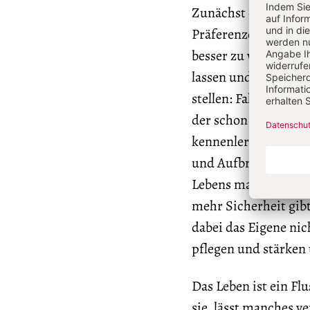
Zunächst der Dialog
Präferenzen und Stil
besser zu verstehen,
lassen und so ihnen
stellen: Fakten aner
der schon gewählten
kennenlernen und p
und Aufbrüche zulass
Lebens macht frei un
mehr Sicherheit gibt
dabei das Eigene nic
pflegen und stärken 
Das Leben ist ein Fl
sie, lässt manches v