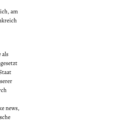
ich, am
nkreich
 als
gesetzt
Staat
serer
rch
ake news,
ische