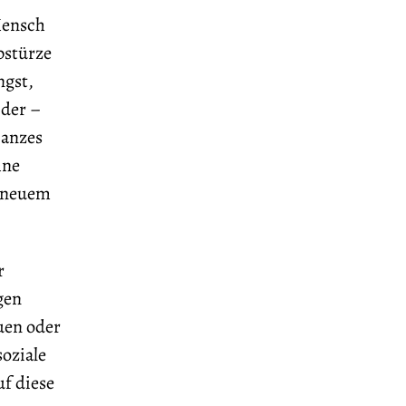
Mensch
bstürze
ngst,
 der –
Ganzes
hne
u neuem
r
gen
uen oder
soziale
f diese