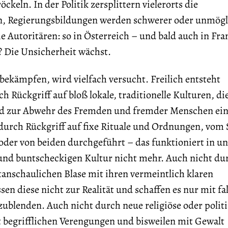
öckeln. In der Politik zersplittern vielerorts die
n, Regierungsbildungen werden schwerer oder unmögl
 Autoritären: so in Österreich – und bald auch in Fra
? Die Unsicherheit wächst.
bekämpfen, wird vielfach versucht. Freilich entsteht
h Rückgriff auf bloß lokale, traditionelle Kulturen, die
nd zur Abwehr des Fremden und fremder Menschen ein
durch Rückgriff auf fixe Rituale und Ordnungen, vom 
oder von beiden durchgeführt – das funktioniert in un
und buntscheckigen Kultur nicht mehr. Auch nicht du
ltanschaulichen Blase mit ihren vermeintlich klaren
sen diese nicht zur Realität und schaffen es nur mit f
zublenden. Auch nicht durch neue religiöse oder polit
 begrifflichen Verengungen und bisweilen mit Gewalt