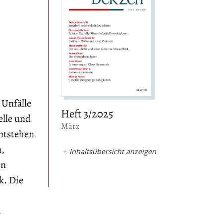
 Unfälle
Heft 3/2025
elle und
:
März
entstehen
,
Inhaltsübersicht anzeigen
en
k. Die
h