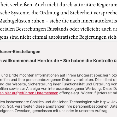
heit verheißen. Auch nicht durch autoritäre Regieru
ische Systeme, die Ordnung und Sicherheit verspreche
Machtgelüsten ruhen – siehe die nach innen autokrati
rialen Bestrebungen Russlands oder vielleicht auch d
ens sind nicht einmal autokratische Regierungen siche
eggefegt werden – siehe Rumänien und Libyen, Irak u
rheit zu mehr Sicherheit kommen? Eine schnelle Lösu
vermutlich ist das Ansinnen selbst zu hinterfragen: Wi
ist dem Menschen nicht verheißen und nicht möglich. 
 zu erwarten, wäre vermessen, hybrid. Doch was hilft,
erheit zu antworten, vielleicht mit anderen Zugängen 
äußerer Sicherheit?