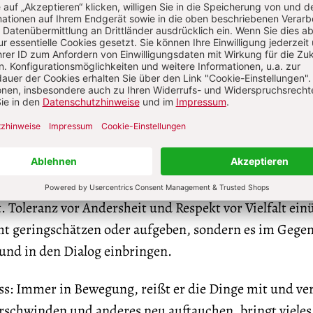
 außerhalb der Blase: Jenen zuzuhören, die andere Me
e pflegen, verunsichert zunächst, doch auf Dauer hilft 
 Toleranz und Respekt zu lernen, sich von ihnen bereic
 gegenüber die Unsicherheit abzubauen. Sich der Wahr
kennen, auch wenn sie dem früheren gesicherten Weltb
 politischen Option widersprechen. Neue Deutungen
rüfen. Widersprüche und Ungewissheiten, Veränderu
en – nur der Blick auf die Realitäten und Unsicherhei
d mutig und hilft auf längere Sicht, etwas aufzubauen
. Toleranz vor Andersheit und Respekt vor Vielfalt ein
ht geringschätzen oder aufgeben, sondern es im Gegen
und in den Dialog einbringen.
uss: Immer in Bewegung, reißt er die Dinge mit und ve
erschwinden und anderes neu auftauchen, bringt vieles