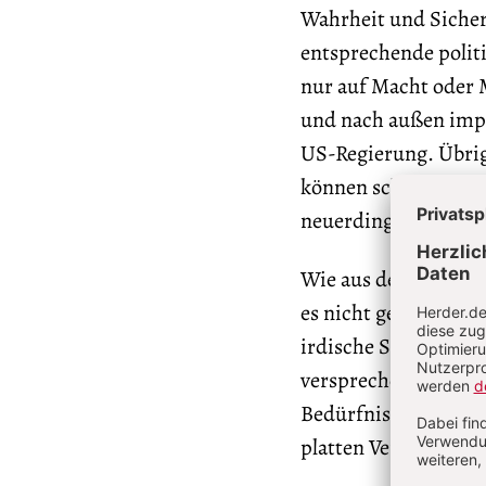
Wahrheit und Sicher
entsprechende polit
nur auf Macht oder 
und nach außen impe
US-Regierung. Übrig
können schnell hinw
neuerdings Syrien.
Wie aus der Unsiche
es nicht geben, und 
irdische Sicherheit 
versprechen oder sie
Bedürfnis nach Sich
platten Versprechen 