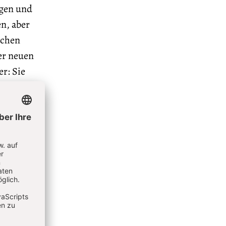
ngen und
n, aber
schen
er neuen
r: Sie
nd
ng wird
rkliche
Sie zu
 auf das
als dem