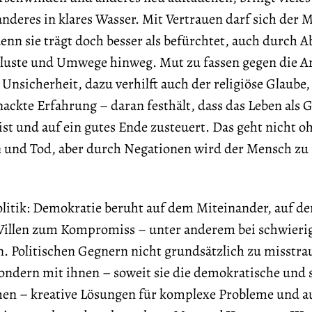
nderes in klares Wasser. Mit Vertrauen darf sich der 
denn sie trägt doch besser als befürchtet, auch durch A
luste und Umwege hinweg. Mut zu fassen gegen die A
 Unsicherheit, dazu verhilft auch der religiöse Glaube,
nackte Erfahrung – daran festhält, dass das Leben als 
ist und auf ein gutes Ende zusteuert. Das geht nicht o
n und Tod, aber durch Negationen wird der Mensch z
litik: Demokratie beruht auf dem Miteinander, auf de
Willen zum Kompromiss – unter anderem bei schwieri
. Politischen Gegnern nicht grundsätzlich zu misstra
sondern mit ihnen – soweit sie die demokratische und 
n – kreative Lösungen für komplexe Probleme und au