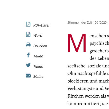
Stimmen der Zeit 150 (2025) 
PDF-Datei
M
enschen s
Word
psychisch
Drucken
gesicher
Teilen
des Leben
seelische, soziale un
Teilen
Ohnmachtsgefühle un
Mailen
blockieren und mach
Verlustängste und Ve
Kirchen werden als w
kompromittiert, sie 