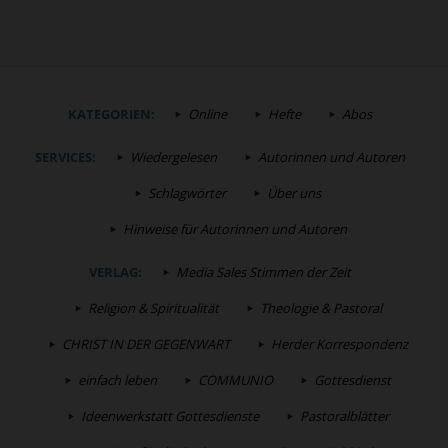
KATEGORIEN:
Online
Hefte
Abos
SERVICES:
Wiedergelesen
Autorinnen und Autoren
Schlagwörter
Über uns
Hinweise für Autorinnen und Autoren
VERLAG:
Media Sales Stimmen der Zeit
Religion & Spiritualität
Theologie & Pastoral
CHRIST IN DER GEGENWART
Herder Korrespondenz
einfach leben
COMMUNIO
Gottesdienst
Ideenwerkstatt Gottesdienste
Pastoralblätter