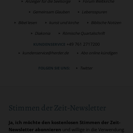
Anzeiger für die Seelsorge
Forum Weltkirche
Gemeinsam Glauben
Lebensspuren
Bibel lesen
kunst und kirche
Biblische Notizen
Diakonia
Römische Quartalschrift
+49 761 2717200
KUNDENSERVICE
kundenservice@herder.de
Abo online kündigen
FOLGEN SIE UNS:
Twitter
Stimmen der Zeit-Newsletter
Ja, ich möchte den kostenlosen Stimmen der Zeit-
Newsletter abonnieren
und willige in die Verwendung