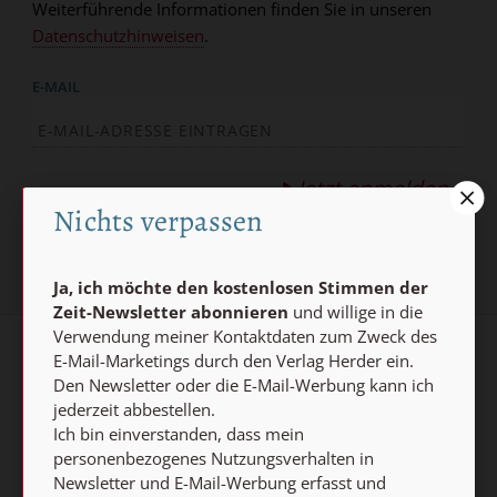
Weiterführende Informationen finden Sie in unseren
Datenschutzhinweisen
.
E-MAIL
Jetzt anmelden
Nichts verpassen
Ja, ich möchte den kostenlosen Stimmen der
Zeit-Newsletter abonnieren
und willige in die
Verwendung meiner Kontaktdaten zum Zweck des
E-Mail-Marketings durch den Verlag Herder ein.
AGB und Widerrufsbelehrung
Datenschutz
Den Newsletter oder die E-Mail-Werbung kann ich
jederzeit abbestellen.
Barrierefreiheit
Impressum
Ich bin einverstanden, dass mein
personenbezogenes Nutzungsverhalten in
Vertrag widerrufen
Newsletter und E-Mail-Werbung erfasst und