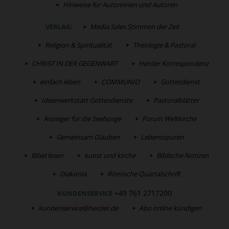
Hinweise für Autorinnen und Autoren
VERLAG:
Media Sales Stimmen der Zeit
Religion & Spiritualität
Theologie & Pastoral
CHRIST IN DER GEGENWART
Herder Korrespondenz
einfach leben
COMMUNIO
Gottesdienst
Ideenwerkstatt Gottesdienste
Pastoralblätter
Anzeiger für die Seelsorge
Forum Weltkirche
Gemeinsam Glauben
Lebensspuren
Bibel lesen
kunst und kirche
Biblische Notizen
Diakonia
Römische Quartalschrift
+49 761 2717200
KUNDENSERVICE
kundenservice@herder.de
Abo online kündigen