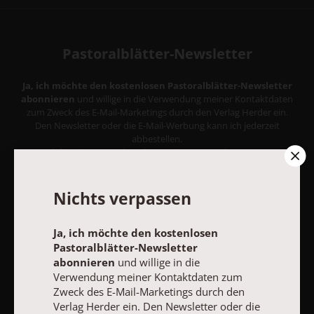
Pastoralblätter-Newsletter
Ja, ich möchte den kostenlosen Pastoralblätter-Newsletter
abonnieren
und willige in die Verwendung meiner Kontaktdaten
zum Zweck des E-Mail-Marketings durch den Verlag Herder ein.
Den Newsletter oder die E-Mail-Werbung kann ich jederzeit
abbestellen.
Ich bin einverstanden, dass mein personenbezogenes
Nutzungsverhalten in Newsletter und E-Mail-Werbung erfasst
und ausgewertet wird, um die Inhalte besser auf meine
Interessen auszurichten. Über einen Link in Newsletter oder E-
Nichts verpassen
Mail kann ich diese Funktion jederzeit ausschalten.
Weiterführende Informationen finden Sie in unseren
Ja, ich möchte den kostenlosen
Datenschutzhinweisen
.
Pastoralblätter-Newsletter
E-MAIL
abonnieren
und willige in die
Verwendung meiner Kontaktdaten zum
Zweck des E-Mail-Marketings durch den
Verlag Herder ein. Den Newsletter oder die