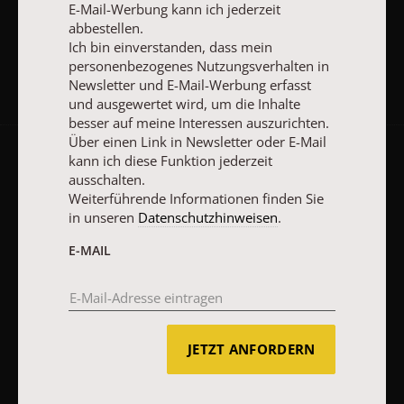
E-Mail-Werbung kann ich jederzeit
JETZT ANMELDEN
abbestellen.
Ich bin einverstanden, dass mein
personenbezogenes Nutzungsverhalten in
Newsletter und E-Mail-Werbung erfasst
und ausgewertet wird, um die Inhalte
besser auf meine Interessen auszurichten.
Über einen Link in Newsletter oder E-Mail
kann ich diese Funktion jederzeit
AGB und Widerrufsbelehrung
Datenschutz
Barrierefreiheit
ausschalten.
Impressum
Weiterführende Informationen finden Sie
in unseren
Datenschutzhinweisen
.
E-MAIL
Vertrag widerrufen
Abo online kündigen
JETZT ANFORDERN