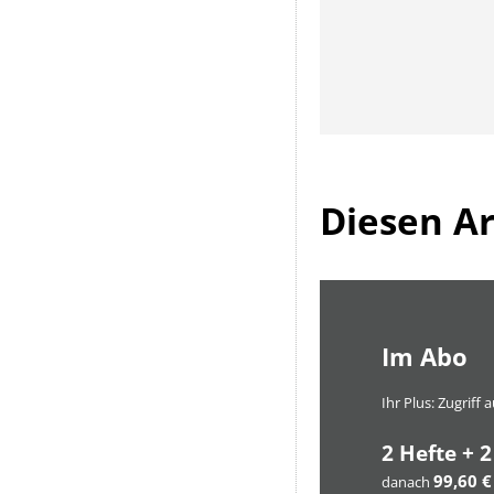
Diesen Art
Im Abo
Ihr Plus: Zugriff
2 Hefte + 2
99,60 €
danach