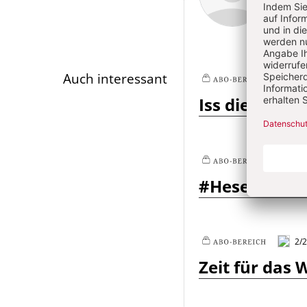
Artikel-
Infos
Auch interessant
2/
Plus
Iss diese Schr
2/
Plus
#Hesekielisst
2/2
Plus
Zeit für das 