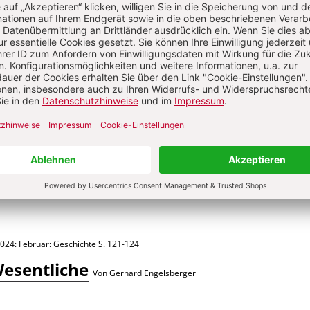
2026: Februar: Die Sache mit dem Namen (das zweite Gebot)
S. 26-28
iftrolle
Von Eva Piepenstock
2026: Februar: Die Sache mit dem Namen (das zweite Gebot)
S. 21-25
Von Christian Nottmeier
024: Februar: Geschichte
S. 121-124
Wesentliche
Von Gerhard Engelsberger