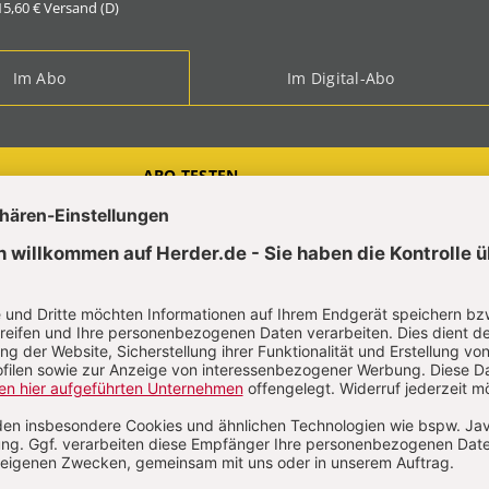
 15,60 € Versand (D)
Im Abo
Im Digital-Abo
ABO TESTEN
t?
Anmelden
hard Wick