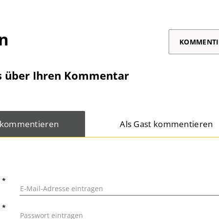
on
KOMMENTI
s über Ihren Kommentar
 kommentieren
Als Gast kommentieren
L
*
T
*