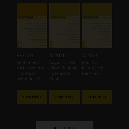
:
:
:
9/2026
8/2026
7/2026
September:
August: ...kein
Juli: Die
Nicht begehren
falsch Zeugnis
(Ohn)Macht
- und was,
- das achte
der Alten
wenn doch?
Gebot
ZUM HEFT
ZUM HEFT
ZUM HEFT
ALLE HEFTE