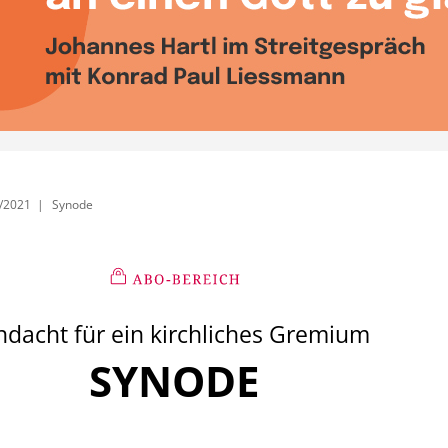
/2021
Synode
ndacht für ein kirchliches Gremium
SYNODE
: