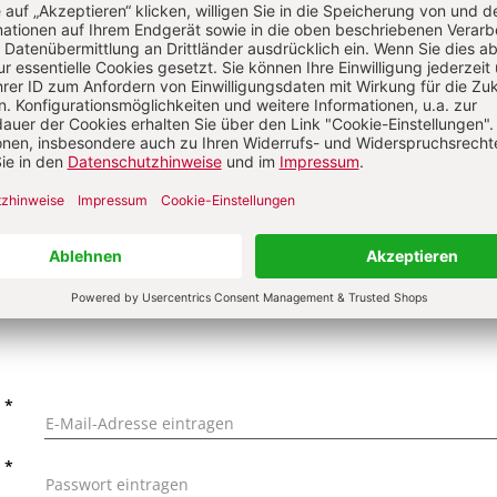
on
KOMMENTI
s über Ihren Kommentar
 kommentieren
Als Gast kommentieren
L
*
T
*