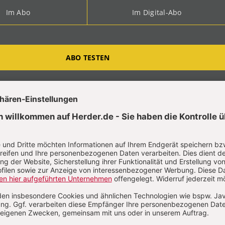
Im Abo
Im Digital-Abo
ABO TESTEN
t?
Anmelden
as Götting