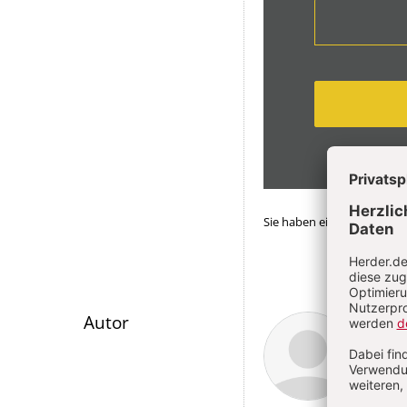
Sie haben ein Abonnemen
Überschrift
Tobi
Autor
Artikel-
Infos