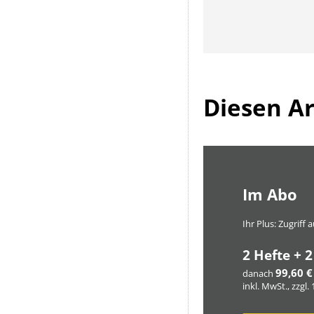
Diesen Art
Im Abo
Ihr Plus: Zugriff
2 Hefte + 2
99,60 €
danach
inkl. MwSt., zzgl.