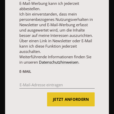
E-Mail-Werbung kann ich jederzeit
JETZT ANMELDEN
abbestellen.
Ich bin einverstanden, dass mein
personenbezogenes Nutzungsverhalten in
Newsletter und E-Mail-Werbung erfasst
und ausgewertet wird, um die Inhalte
besser auf meine Interessen auszurichten.
Über einen Link in Newsletter oder E-Mail
kann ich diese Funktion jederzeit
AGB und Widerrufsbelehrung
Datenschutz
Barrierefreiheit
ausschalten.
Weiterführende Informationen finden Sie
Impressum
in unseren
Datenschutzhinweisen
.
E-MAIL
Vertrag widerrufen
Abo online kündigen
JETZT ANFORDERN