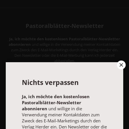
Pastoralblätter-Newsletter
Ja, ich möchte den kostenlosen Pastoralblätter-Newsletter
abonnieren
und willige in die Verwendung meiner Kontaktdaten
zum Zweck des E-Mail-Marketings durch den Verlag Herder ein.
Den Newsletter oder die E-Mail-Werbung kann ich jederzeit
abbestellen.
Ich bin einverstanden, dass mein personenbezogenes
Nutzungsverhalten in Newsletter und E-Mail-Werbung erfasst
und ausgewertet wird, um die Inhalte besser auf meine
Nichts verpassen
Interessen auszurichten. Über einen Link in Newsletter oder E-
Mail kann ich diese Funktion jederzeit ausschalten.
Weiterführende Informationen finden Sie in unseren
Ja, ich möchte den kostenlosen
Datenschutzhinweisen
.
Pastoralblätter-Newsletter
abonnieren
und willige in die
E-MAIL
Verwendung meiner Kontaktdaten zum
Zweck des E-Mail-Marketings durch den
Verlag Herder ein. Den Newsletter oder die