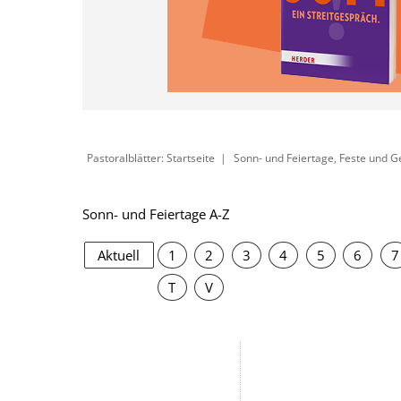
Pastoralblätter: Startseite
Sonn- und Feiertage, Feste und 
Sonn- und Feiertage A-Z
Aktuell
1
2
3
4
5
6
7
T
V