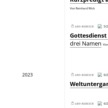
Von Reinhard Wick
5/
Plus
Gottesdienst
drei Namen
Von
2023
6/2
Plus
Weltuntergang
6/2