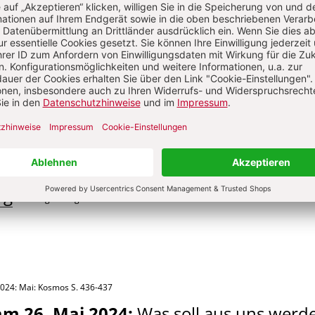
026: Mai: nicht töten
S. 56-58
zum Sonntag Trinitatis
:
Segen – Gott k
berger
026: Mai: nicht töten
S. 49-55
onntag Trinitatis
:
Expectro patronum 
 guten Schutzmächten und einem ziemlic
ag
Von Birgit Annighöfer-Lütke
2024: Mai: Kosmos
S. 436-437
am 26. Mai 2024
:
Was soll aus uns werd