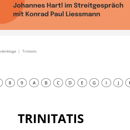
Gedenktage
Trinitatis
8
9
A
B
C
D
E
G
I
J
TRINITATIS