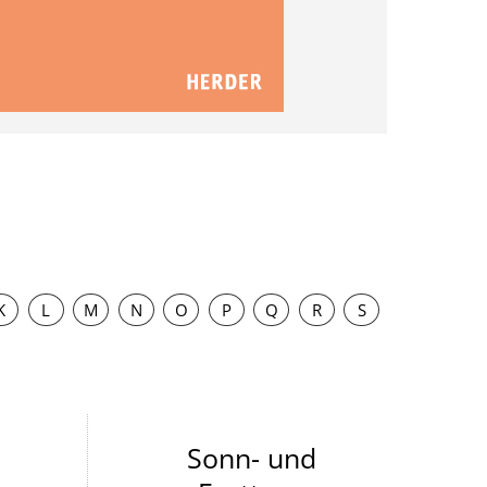
K
L
M
N
O
P
Q
R
S
Sonn- und