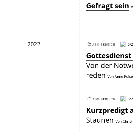
Plus
Gefragt sein
V
2022
6/2
Plus
Gottesdienst
Von der Notwe
reden
Von Anne Polst
6/2
Plus
Kurzpredigt 
Staunen
Von Christ