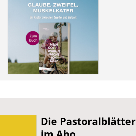
Die Pastoralblätter
im Abo