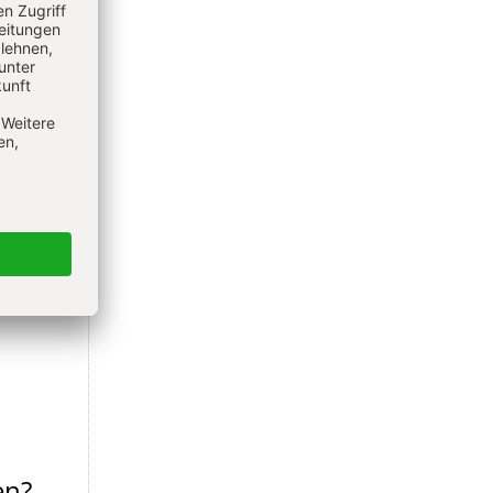
ann
- von
h
en?