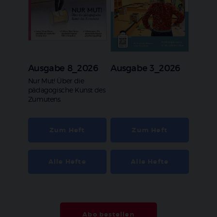
Ausgabe 8_2026
Ausgabe 3_2026
:
Nur Mut! Über die
pädagogische Kunst des
Zumutens
Zum Heft
Zum Heft
Alle Hefte
Alle Hefte
Abo bestellen