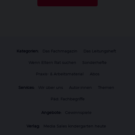
Kategorien:
Das Fachmagazin
Das Leitungsheft
Wenn Eltern Rat suchen
Sonderhefte
Praxis- & Arbeitsmaterial
Abos
Services:
Wir über uns
Autor:innen
Themen
Päd. Fachbegriffe
Angebote:
Gewinnspiele
Verlag:
Media Sales kindergarten heute