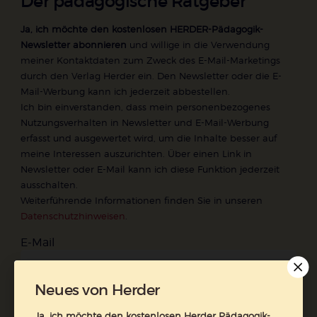
Der pädagogische Ratgeber
Ja, ich möchte den kostenlosen HERDER-Pädagogik-
Newsletter abonnieren
und willige in die Verwendung
meiner Kontaktdaten zum Zweck des E-Mail-Marketings
durch den Verlag Herder ein. Den Newsletter oder die E-
Mail-Werbung kann ich jederzeit abbestellen.
Ich bin einverstanden, dass mein personenbezogenes
Nutzungsverhalten in Newsletter und E-Mail-Werbung
erfasst und ausgewertet wird, um die Inhalte besser auf
meine Interessen auszurichten. Über einen Link in
Newsletter oder E-Mail kann ich diese Funktion jederzeit
ausschalten.
Weiterführende Informationen finden Sie in unseren
Datenschutzhinweisen
.
E-Mail
Neues von Herder
Jetzt anmelden
Ja, ich möchte den kostenlosen Herder Pädagogik-