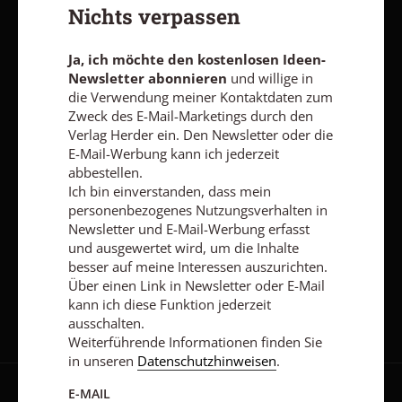
Nichts verpassen
abbestellen.
Ich bin einverstanden, dass mein personenbezogenes
Nutzungsverhalten in Newsletter und E-Mail-Werbung erfasst
Ja, ich möchte den kostenlosen Ideen-
und ausgewertet wird, um die Inhalte besser auf meine
Newsletter abonnieren
und willige in
Interessen auszurichten. Über einen Link in Newsletter oder E-
die Verwendung meiner Kontaktdaten zum
Mail kann ich diese Funktion jederzeit ausschalten.
Zweck des E-Mail-Marketings durch den
Weiterführende Informationen finden Sie in unseren
Verlag Herder ein. Den Newsletter oder die
Datenschutzhinweisen
.
E-Mail-Werbung kann ich jederzeit
E-MAIL
abbestellen.
Ich bin einverstanden, dass mein
personenbezogenes Nutzungsverhalten in
Newsletter und E-Mail-Werbung erfasst
und ausgewertet wird, um die Inhalte
Jetzt anmelden
besser auf meine Interessen auszurichten.
Über einen Link in Newsletter oder E-Mail
kann ich diese Funktion jederzeit
ausschalten.
Weiterführende Informationen finden Sie
in unseren
Datenschutzhinweisen
.
E-MAIL