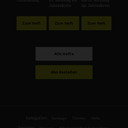
Jahreskreis
im Jahreskreis
Zum Heft
Zum Heft
Zum Heft
Alle Hefte
Abo bestellen
Kategorien:
Sonntage
Themen
Hefte
Services:
Über uns
Ablauf einer Wort-Gottes-Feier