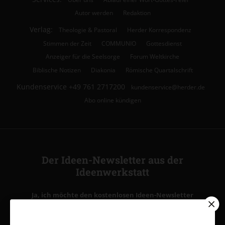
Autor werden
Redaktion
Verlag:
Theologie & Pastoral
Herder Korrespondenz
Stimmen der Zeit
COMMUNIO
Gottesdienst
Anzeiger für die Seelsorge
Forum Weltkirche
Biblische Notizen
Diakonia
Römische Quartalschrift
Kundenservice
+49 761 2717200
kundenservice@herder.de
Abo online kündigen
Der Ideen-Newsletter aus der
Ideenwerkstatt
Ja, ich möchte den kostenlosen Ideen-Newsletter
abonnieren
und willige in die Verwendung meiner Kontaktdaten
zum Zweck des E-Mail-Marketings durch den Verlag Herder ein.
Den Newsletter oder die E-Mail-Werbung kann ich jederzeit