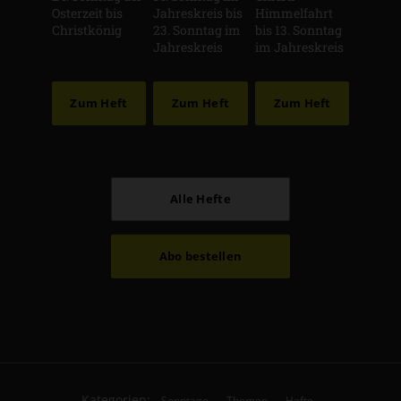
Osterzeit bis
Jahreskreis bis
Himmelfahrt
Christkönig
23. Sonntag im
bis 13. Sonntag
Jahreskreis
im Jahreskreis
Zum Heft
Zum Heft
Zum Heft
Alle Hefte
Abo bestellen
Kategorien:
Sonntage
Themen
Hefte