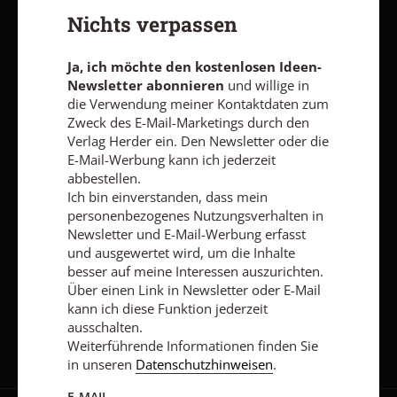
zum Zweck des E-Mail-Marketings durch den Verlag Herder ein.
Nichts verpassen
Den Newsletter oder die E-Mail-Werbung kann ich jederzeit
abbestellen.
Ich bin einverstanden, dass mein personenbezogenes
Ja, ich möchte den kostenlosen Ideen-
Nutzungsverhalten in Newsletter und E-Mail-Werbung erfasst
Newsletter abonnieren
und willige in
und ausgewertet wird, um die Inhalte besser auf meine
die Verwendung meiner Kontaktdaten zum
Interessen auszurichten. Über einen Link in Newsletter oder E-
Zweck des E-Mail-Marketings durch den
Mail kann ich diese Funktion jederzeit ausschalten.
Verlag Herder ein. Den Newsletter oder die
Weiterführende Informationen finden Sie in unseren
E-Mail-Werbung kann ich jederzeit
Datenschutzhinweisen
.
abbestellen.
E-MAIL
Ich bin einverstanden, dass mein
personenbezogenes Nutzungsverhalten in
Newsletter und E-Mail-Werbung erfasst
und ausgewertet wird, um die Inhalte
besser auf meine Interessen auszurichten.
Jetzt anmelden
Über einen Link in Newsletter oder E-Mail
kann ich diese Funktion jederzeit
ausschalten.
Weiterführende Informationen finden Sie
in unseren
Datenschutzhinweisen
.
E-MAIL