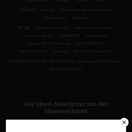
Services:
Über uns
Ablauf einer Wort-Gottes-Feier
Autor werden
Redaktion
Verlag:
Theologie & Pastoral
Herder Korrespondenz
Stimmen der Zeit
COMMUNIO
Gottesdienst
Anzeiger für die Seelsorge
Forum Weltkirche
Biblische Notizen
Diakonia
Römische Quartalschrift
Kundenservice
+49 761 2717200
kundenservice@herder.de
Abo online kündigen
Der Ideen-Newsletter aus der
Ideenwerkstatt
Ja, ich möchte den kostenlosen Ideen-Newsletter
abonnieren
und willige in die Verwendung meiner Kontaktdaten