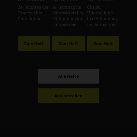
24. Sonntag der
14. Sonntag im
Christi
Osterzeit bis
Jahreskreis bis
Himmelfahrt
Christkönig
23. Sonntag im
bis 13. Sonntag
Jahreskreis
im Jahreskreis
Zum Heft
Zum Heft
Zum Heft
Alle Hefte
Abo bestellen