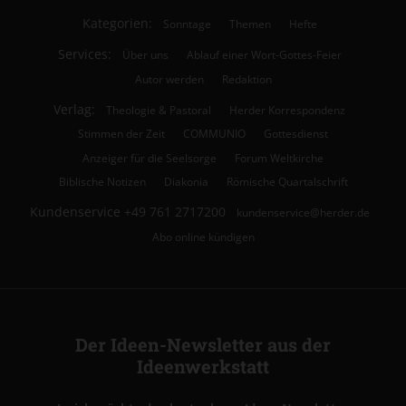
Kategorien:
Sonntage
Themen
Hefte
Services:
Über uns
Ablauf einer Wort-Gottes-Feier
Autor werden
Redaktion
Verlag:
Theologie & Pastoral
Herder Korrespondenz
Stimmen der Zeit
COMMUNIO
Gottesdienst
Anzeiger für die Seelsorge
Forum Weltkirche
Biblische Notizen
Diakonia
Römische Quartalschrift
Kundenservice
+49 761 2717200
kundenservice@herder.de
Abo online kündigen
Der Ideen-Newsletter aus der
Ideenwerkstatt