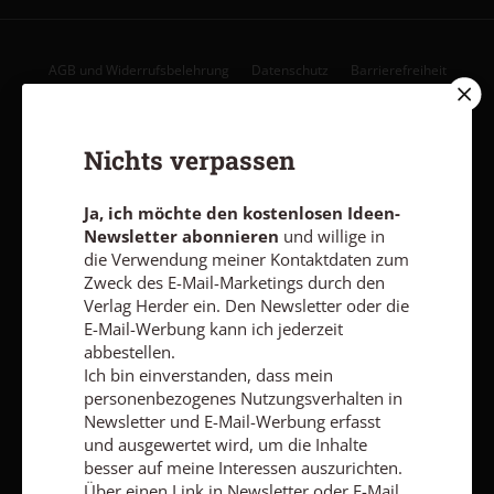
AGB und Widerrufsbelehrung
Datenschutz
Barrierefreiheit
Impressum
Nichts verpassen
Vertrag widerrufen
Abo online kündigen
Ja, ich möchte den kostenlosen Ideen-
Newsletter abonnieren
und willige in
die Verwendung meiner Kontaktdaten zum
Zweck des E-Mail-Marketings durch den
Verlag Herder ein. Den Newsletter oder die
E-Mail-Werbung kann ich jederzeit
abbestellen.
Ich bin einverstanden, dass mein
personenbezogenes Nutzungsverhalten in
Newsletter und E-Mail-Werbung erfasst
und ausgewertet wird, um die Inhalte
Nach oben
besser auf meine Interessen auszurichten.
Über einen Link in Newsletter oder E-Mail