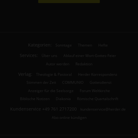
Kategorien:
Sonntage
Themen
Hefte
Services:
Über uns
Ablauf einer Wort-Gottes-Feier
Autor werden
Redaktion
Verlag:
Theologie & Pastoral
Herder Korrespondenz
Stimmen der Zeit
COMMUNIO
Gottesdienst
Anzeiger für die Seelsorge
Forum Weltkirche
Biblische Notizen
Diakonia
Römische Quartalschrift
Kundenservice
+49 761 2717200
kundenservice@herder.de
Abo online kündigen