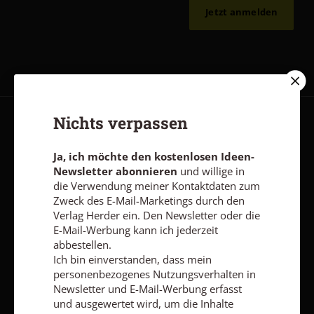
Jetzt anmelden
Nichts verpassen
AGB und Widerrufsbelehrung
Datenschutz
Barrierefreiheit
Impressum
Ja, ich möchte den kostenlosen Ideen-
Newsletter abonnieren
und willige in
die Verwendung meiner Kontaktdaten zum
Zweck des E-Mail-Marketings durch den
Vertrag widerrufen
Abo online kündigen
Verlag Herder ein. Den Newsletter oder die
E-Mail-Werbung kann ich jederzeit
abbestellen.
Ich bin einverstanden, dass mein
personenbezogenes Nutzungsverhalten in
Newsletter und E-Mail-Werbung erfasst
und ausgewertet wird, um die Inhalte