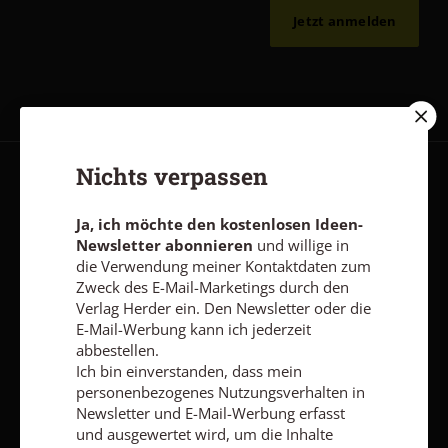
Jetzt anmelden
Nichts verpassen
AGB und Widerrufsbelehrung
Datenschutz
Barrierefreiheit
Impressum
Ja, ich möchte den kostenlosen Ideen-
Newsletter abonnieren
und willige in
die Verwendung meiner Kontaktdaten zum
Zweck des E-Mail-Marketings durch den
Vertrag widerrufen
Abo online kündigen
Verlag Herder ein. Den Newsletter oder die
E-Mail-Werbung kann ich jederzeit
abbestellen.
Ich bin einverstanden, dass mein
personenbezogenes Nutzungsverhalten in
Newsletter und E-Mail-Werbung erfasst
und ausgewertet wird, um die Inhalte