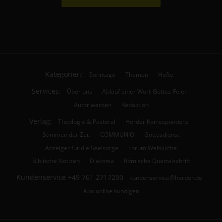
Kategorien:
Sonntage
Themen
Hefte
Services:
Über uns
Ablauf einer Wort-Gottes-Feier
Autor werden
Redaktion
Verlag:
Theologie & Pastoral
Herder Korrespondenz
Stimmen der Zeit
COMMUNIO
Gottesdienst
Anzeiger für die Seelsorge
Forum Weltkirche
Biblische Notizen
Diakonia
Römische Quartalschrift
Kundenservice
+49 761 2717200
kundenservice@herder.de
Abo online kündigen