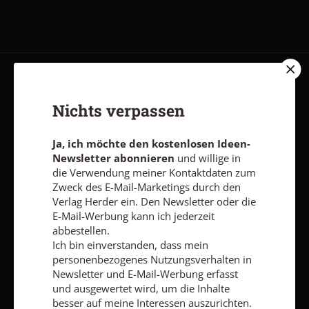
AGB und Widerrufsbelehrung
Datenschutz
Barrierefreiheit
Nichts verpassen
Impressum
Ja, ich möchte den kostenlosen Ideen-
Vertrag widerrufen
Abo online kündigen
Newsletter abonnieren
und willige in
die Verwendung meiner Kontaktdaten zum
Zweck des E-Mail-Marketings durch den
Verlag Herder ein. Den Newsletter oder die
E-Mail-Werbung kann ich jederzeit
abbestellen.
Ich bin einverstanden, dass mein
personenbezogenes Nutzungsverhalten in
Newsletter und E-Mail-Werbung erfasst
und ausgewertet wird, um die Inhalte
besser auf meine Interessen auszurichten.