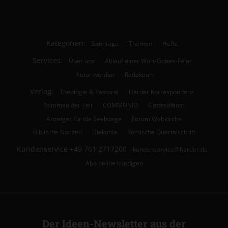
Kategorien:
Sonntage
Themen
Hefte
Services:
Über uns
Ablauf einer Wort-Gottes-Feier
Autor werden
Redaktion
Verlag:
Theologie & Pastoral
Herder Korrespondenz
Stimmen der Zeit
COMMUNIO
Gottesdienst
Anzeiger für die Seelsorge
Forum Weltkirche
Biblische Notizen
Diakonia
Römische Quartalschrift
Kundenservice
+49 761 2717200
kundenservice@herder.de
Abo online kündigen
Der Ideen-Newsletter aus der