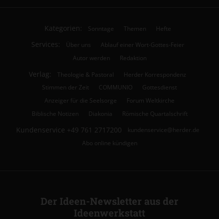
Kategorien:
Sonntage
Themen
Hefte
Services:
Über uns
Ablauf einer Wort-Gottes-Feier
Autor werden
Redaktion
Verlag:
Theologie & Pastoral
Herder Korrespondenz
Stimmen der Zeit
COMMUNIO
Gottesdienst
Anzeiger für die Seelsorge
Forum Weltkirche
Biblische Notizen
Diakonia
Römische Quartalschrift
Kundenservice
+49 761 2717200
kundenservice@herder.de
Abo online kündigen
Der Ideen-Newsletter aus der
Ideenwerkstatt