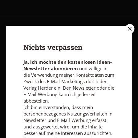
AGB und Widerrufsbelehrung
Datenschutz
Barrierefreiheit
Impressum
Nichts verpassen
Vertrag widerrufen
Abo online kündigen
Ja, ich möchte den kostenlosen Ideen-
Newsletter abonnieren
und willige in
die Verwendung meiner Kontaktdaten zum
Zweck des E-Mail-Marketings durch den
Verlag Herder ein. Den Newsletter oder die
E-Mail-Werbung kann ich jederzeit
abbestellen.
Ich bin einverstanden, dass mein
personenbezogenes Nutzungsverhalten in
Newsletter und E-Mail-Werbung erfasst
und ausgewertet wird, um die Inhalte
besser auf meine Interessen auszurichten.