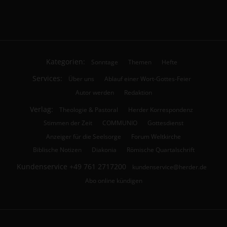
Kategorien:
Sonntage
Themen
Hefte
Services:
Über uns
Ablauf einer Wort-Gottes-Feier
Autor werden
Redaktion
Verlag:
Theologie & Pastoral
Herder Korrespondenz
Stimmen der Zeit
COMMUNIO
Gottesdienst
Anzeiger für die Seelsorge
Forum Weltkirche
Biblische Notizen
Diakonia
Römische Quartalschrift
Kundenservice
+49 761 2717200
kundenservice@herder.de
Abo online kündigen