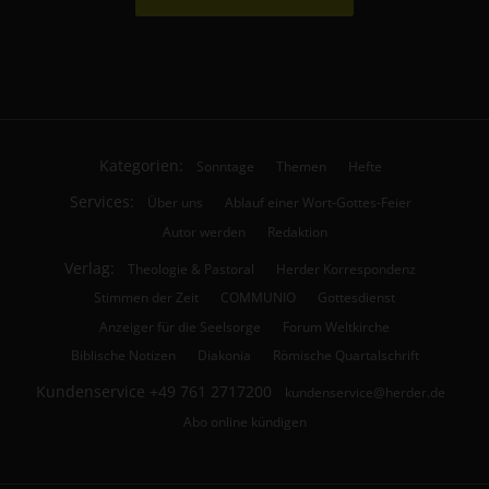
Kategorien:
Sonntage
Themen
Hefte
Services:
Über uns
Ablauf einer Wort-Gottes-Feier
Autor werden
Redaktion
Verlag:
Theologie & Pastoral
Herder Korrespondenz
Stimmen der Zeit
COMMUNIO
Gottesdienst
Anzeiger für die Seelsorge
Forum Weltkirche
Biblische Notizen
Diakonia
Römische Quartalschrift
Kundenservice
+49 761 2717200
kundenservice@herder.de
Abo online kündigen