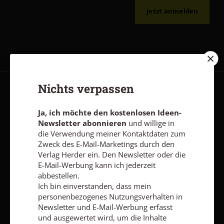
Jetzt anmelden
Nichts verpassen
AGB und Widerrufsbelehrung
Datenschutz
Barrierefreiheit
Impressum
Ja, ich möchte den kostenlosen Ideen-
Newsletter abonnieren
und willige in
die Verwendung meiner Kontaktdaten zum
Zweck des E-Mail-Marketings durch den
Vertrag widerrufen
Abo online kündigen
Verlag Herder ein. Den Newsletter oder die
E-Mail-Werbung kann ich jederzeit
abbestellen.
Ich bin einverstanden, dass mein
personenbezogenes Nutzungsverhalten in
Newsletter und E-Mail-Werbung erfasst
und ausgewertet wird, um die Inhalte