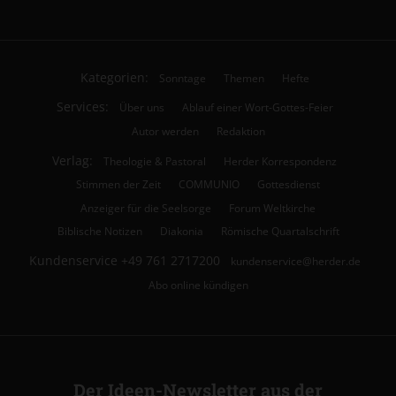
Kategorien:
Sonntage
Themen
Hefte
Services:
Über uns
Ablauf einer Wort-Gottes-Feier
Autor werden
Redaktion
Verlag:
Theologie & Pastoral
Herder Korrespondenz
Stimmen der Zeit
COMMUNIO
Gottesdienst
Anzeiger für die Seelsorge
Forum Weltkirche
Biblische Notizen
Diakonia
Römische Quartalschrift
Kundenservice
+49 761 2717200
kundenservice@herder.de
Abo online kündigen
Der Ideen-Newsletter aus der