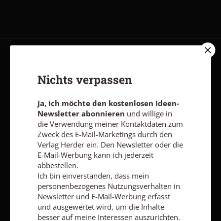
AGB und Widerrufsbelehrung
Datenschutz
Barrierefreiheit
Nichts verpassen
Impressum
Ja, ich möchte den kostenlosen Ideen-
Vertrag widerrufen
Abo online kündigen
Newsletter abonnieren
und willige in
die Verwendung meiner Kontaktdaten zum
Zweck des E-Mail-Marketings durch den
Verlag Herder ein. Den Newsletter oder die
E-Mail-Werbung kann ich jederzeit
abbestellen.
Ich bin einverstanden, dass mein
personenbezogenes Nutzungsverhalten in
Newsletter und E-Mail-Werbung erfasst
und ausgewertet wird, um die Inhalte
besser auf meine Interessen auszurichten.