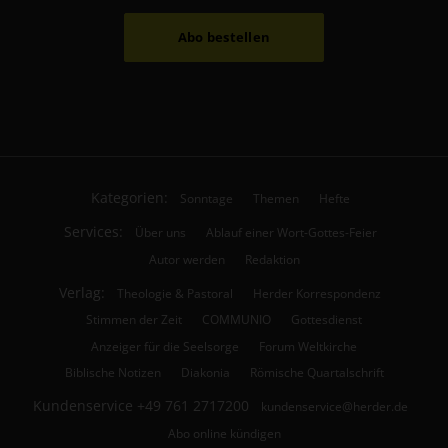
Abo bestellen
Kategorien:
Sonntage
Themen
Hefte
Services:
Über uns
Ablauf einer Wort-Gottes-Feier
Autor werden
Redaktion
Verlag:
Theologie & Pastoral
Herder Korrespondenz
Stimmen der Zeit
COMMUNIO
Gottesdienst
Anzeiger für die Seelsorge
Forum Weltkirche
Biblische Notizen
Diakonia
Römische Quartalschrift
Kundenservice
+49 761 2717200
kundenservice@herder.de
Abo online kündigen