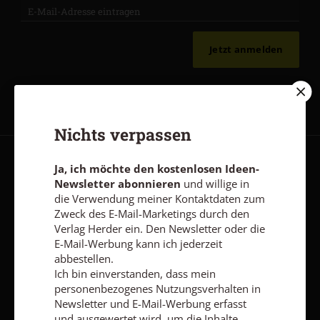
Jetzt anmelden
Nichts verpassen
Ja, ich möchte den kostenlosen Ideen-
AGB und Widerrufsbelehrung
Datenschutz
Barrierefreiheit
Newsletter abonnieren
und willige in
Impressum
die Verwendung meiner Kontaktdaten zum
Zweck des E-Mail-Marketings durch den
Verlag Herder ein. Den Newsletter oder die
Vertrag widerrufen
Abo online kündigen
E-Mail-Werbung kann ich jederzeit
abbestellen.
Ich bin einverstanden, dass mein
personenbezogenes Nutzungsverhalten in
Newsletter und E-Mail-Werbung erfasst
und ausgewertet wird, um die Inhalte