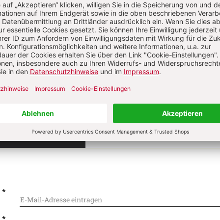
on
Komment
s über Ihren Kommentar
 kommentieren
Als Gast kommentieren
L
*
T
*