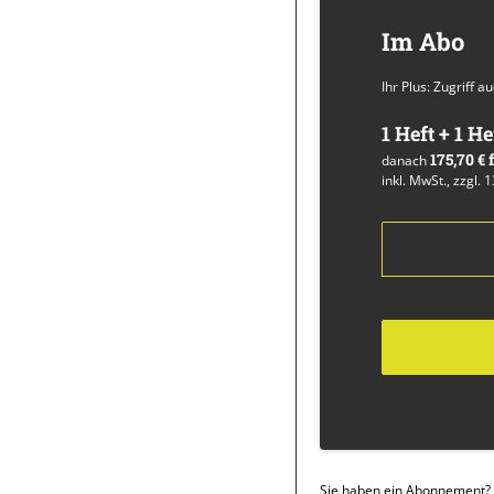
Im Abo
Ihr Plus: Zugriff 
1 Heft + 1 He
175,70 €
danach
inkl. MwSt., zzgl. 
Sie haben ein Abonnement?