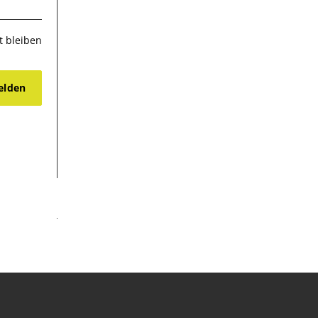
 bleiben
lden