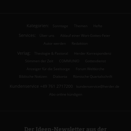
Kategorien:
Sonntage
Themen
Hefte
Services:
Über uns
Ablauf einer Wort-Gottes-Feier
Autor werden
Redaktion
Verlag:
Theologie & Pastoral
Herder Korrespondenz
Stimmen der Zeit
COMMUNIO
Gottesdienst
Anzeiger für die Seelsorge
Forum Weltkirche
Biblische Notizen
Diakonia
Römische Quartalschrift
Kundenservice
+49 761 2717200
kundenservice@herder.de
Abo online kündigen
Der Ideen-Newsletter aus der