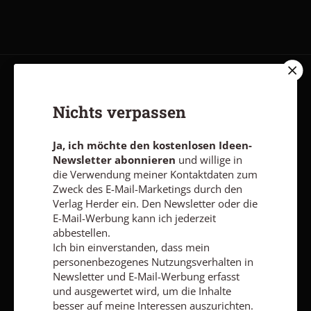
AGB und Widerrufsbelehrung
Datenschutz
Barrierefreiheit
Nichts verpassen
Impressum
Ja, ich möchte den kostenlosen Ideen-
Vertrag widerrufen
Abo online kündigen
Newsletter abonnieren
und willige in
die Verwendung meiner Kontaktdaten zum
Zweck des E-Mail-Marketings durch den
Verlag Herder ein. Den Newsletter oder die
E-Mail-Werbung kann ich jederzeit
abbestellen.
Ich bin einverstanden, dass mein
personenbezogenes Nutzungsverhalten in
Newsletter und E-Mail-Werbung erfasst
und ausgewertet wird, um die Inhalte
besser auf meine Interessen auszurichten.