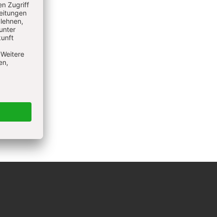
 bleiben
lden