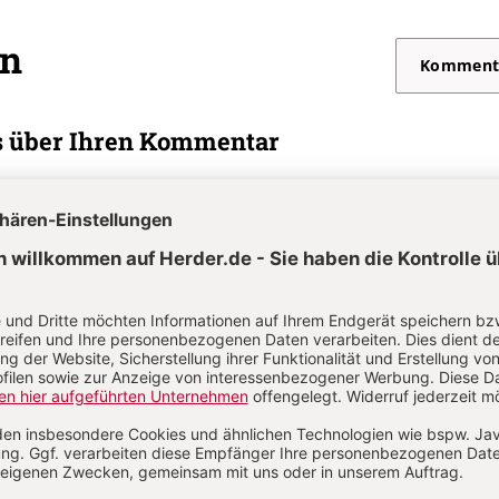
on
Komment
s über Ihren Kommentar
 kommentieren
Als Gast kommentieren
L
*
T
*
Passwort vergessen?