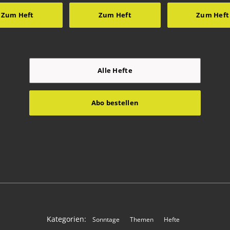
Zum Heft
Zum Heft
Zum Heft
Alle Hefte
Abo bestellen
Kategorien:
Sonntage
Themen
Hefte