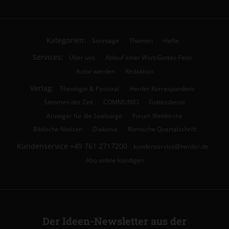
Kategorien:
Sonntage
Themen
Hefte
Services:
Über uns
Ablauf einer Wort-Gottes-Feier
Autor werden
Redaktion
Verlag:
Theologie & Pastoral
Herder Korrespondenz
Stimmen der Zeit
COMMUNIO
Gottesdienst
Anzeiger für die Seelsorge
Forum Weltkirche
Biblische Notizen
Diakonia
Römische Quartalschrift
Kundenservice
+49 761 2717200
kundenservice@herder.de
Abo online kündigen
Der Ideen-Newsletter aus der