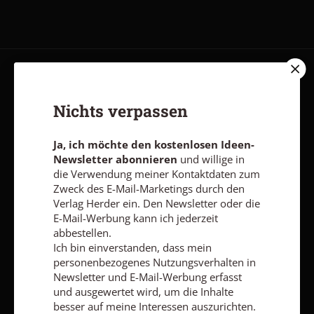
AGB und Widerrufsbelehrung
Datenschutz
Barrierefreiheit
Impressum
Nichts verpassen
Ja, ich möchte den kostenlosen Ideen-
Vertrag widerrufen
Abo online kündigen
Newsletter abonnieren
und willige in
die Verwendung meiner Kontaktdaten zum
Zweck des E-Mail-Marketings durch den
Verlag Herder ein. Den Newsletter oder die
E-Mail-Werbung kann ich jederzeit
abbestellen.
Ich bin einverstanden, dass mein
personenbezogenes Nutzungsverhalten in
Newsletter und E-Mail-Werbung erfasst
und ausgewertet wird, um die Inhalte
besser auf meine Interessen auszurichten.