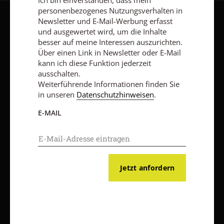
Ich bin einverstanden, dass mein
personenbezogenes Nutzungsverhalten in
Newsletter und E-Mail-Werbung erfasst
AGB und Widerrufsbelehrung
Datenschutz
Barrierefreiheit
und ausgewertet wird, um die Inhalte
Impressum
besser auf meine Interessen auszurichten.
Über einen Link in Newsletter oder E-Mail
kann ich diese Funktion jederzeit
ausschalten.
Vertrag widerrufen
Abo online kündigen
Weiterführende Informationen finden Sie
in unseren
Datenschutzhinweisen
.
E-MAIL
Jetzt anfordern
Nach oben