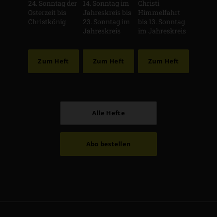
24. Sonntag der
14. Sonntag im
Christi
Osterzeit bis
Jahreskreis bis
Himmelfahrt
Christkönig
23. Sonntag im
bis 13. Sonntag
Jahreskreis
im Jahreskreis
Zum Heft
Zum Heft
Zum Heft
Alle Hefte
Abo bestellen