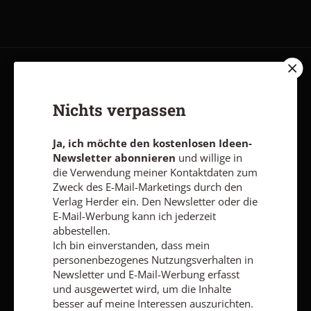
AGB und Widerrufsbelehrung
Datenschutz
Barrierefreiheit
Impressum
Nichts verpassen
Ja, ich möchte den kostenlosen Ideen-
Vertrag widerrufen
Abo online kündigen
Newsletter abonnieren
und willige in
die Verwendung meiner Kontaktdaten zum
Zweck des E-Mail-Marketings durch den
Verlag Herder ein. Den Newsletter oder die
E-Mail-Werbung kann ich jederzeit
abbestellen.
Ich bin einverstanden, dass mein
personenbezogenes Nutzungsverhalten in
Newsletter und E-Mail-Werbung erfasst
und ausgewertet wird, um die Inhalte
besser auf meine Interessen auszurichten.