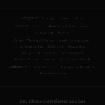
Kategorien:
Sonntage
Themen
Hefte
Services:
Über uns
Ablauf einer Wort-Gottes-Feier
Autor werden
Redaktion
Verlag:
Theologie & Pastoral
Herder Korrespondenz
Stimmen der Zeit
COMMUNIO
Gottesdienst
Anzeiger für die Seelsorge
Forum Weltkirche
Biblische Notizen
Diakonia
Römische Quartalschrift
Kundenservice
+49 761 2717200
kundenservice@herder.de
Abo online kündigen
Der Ideen-Newsletter aus der