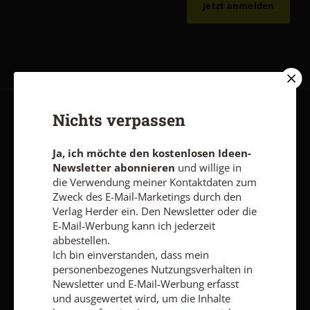
Jetzt anmelden
Nichts verpassen
AGB und Widerrufsbelehrung
Datenschutz
Barrierefreiheit
Impressum
Ja, ich möchte den kostenlosen Ideen-
Newsletter abonnieren
und willige in
die Verwendung meiner Kontaktdaten zum
Vertrag widerrufen
Abo online kündigen
Zweck des E-Mail-Marketings durch den
Verlag Herder ein. Den Newsletter oder die
E-Mail-Werbung kann ich jederzeit
abbestellen.
Ich bin einverstanden, dass mein
personenbezogenes Nutzungsverhalten in
Newsletter und E-Mail-Werbung erfasst
und ausgewertet wird, um die Inhalte