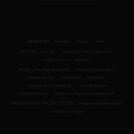
Kategorien:
Sonntage
Themen
Hefte
Services:
Über uns
Ablauf einer Wort-Gottes-Feier
Autor werden
Redaktion
Verlag:
Theologie & Pastoral
Herder Korrespondenz
Stimmen der Zeit
COMMUNIO
Gottesdienst
Anzeiger für die Seelsorge
Forum Weltkirche
Biblische Notizen
Diakonia
Römische Quartalschrift
Kundenservice
+49 761 2717200
kundenservice@herder.de
Abo online kündigen