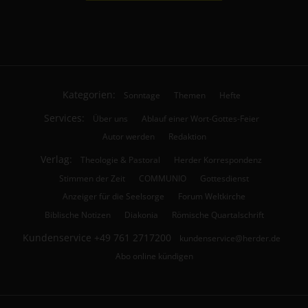
Kategorien:
Sonntage
Themen
Hefte
Services:
Über uns
Ablauf einer Wort-Gottes-Feier
Autor werden
Redaktion
Verlag:
Theologie & Pastoral
Herder Korrespondenz
Stimmen der Zeit
COMMUNIO
Gottesdienst
Anzeiger für die Seelsorge
Forum Weltkirche
Biblische Notizen
Diakonia
Römische Quartalschrift
Kundenservice
+49 761 2717200
kundenservice@herder.de
Abo online kündigen