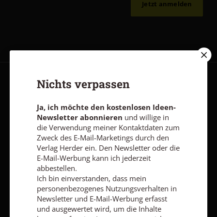
Jetzt anmelden
Nichts verpassen
AGB und Widerrufsbelehrung
Datenschutz
Barrierefreiheit
Impressum
Ja, ich möchte den kostenlosen Ideen-
Newsletter abonnieren
und willige in
die Verwendung meiner Kontaktdaten zum
Vertrag widerrufen
Abo online kündigen
Zweck des E-Mail-Marketings durch den
Verlag Herder ein. Den Newsletter oder die
E-Mail-Werbung kann ich jederzeit
abbestellen.
Ich bin einverstanden, dass mein
personenbezogenes Nutzungsverhalten in
Newsletter und E-Mail-Werbung erfasst
und ausgewertet wird, um die Inhalte