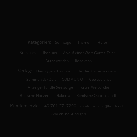
Kategorien:
Sonntage
Themen
Hefte
Services:
Über uns
Ablauf einer Wort-Gottes-Feier
Autor werden
Redaktion
Verlag:
Theologie & Pastoral
Herder Korrespondenz
Stimmen der Zeit
COMMUNIO
Gottesdienst
Anzeiger für die Seelsorge
Forum Weltkirche
Biblische Notizen
Diakonia
Römische Quartalschrift
Kundenservice
+49 761 2717200
kundenservice@herder.de
Abo online kündigen