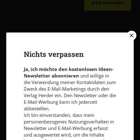
Jetzt anmelden
Nichts verpassen
AGB und Widerrufsbelehrung
Datenschutz
Barrierefreiheit
Impressum
Ja, ich möchte den kostenlosen Ideen-
Newsletter abonnieren
und willige in
die Verwendung meiner Kontaktdaten zum
Vertrag widerrufen
Abo online kündigen
Zweck des E-Mail-Marketings durch den
Verlag Herder ein. Den Newsletter oder die
E-Mail-Werbung kann ich jederzeit
abbestellen.
Ich bin einverstanden, dass mein
personenbezogenes Nutzungsverhalten in
Newsletter und E-Mail-Werbung erfasst
und ausgewertet wird, um die Inhalte