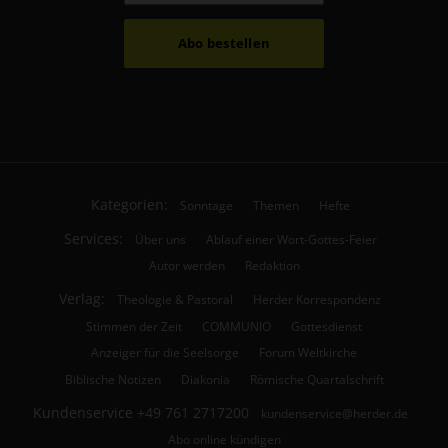
Abo bestellen
Kategorien:
Sonntage
Themen
Hefte
Services:
Über uns
Ablauf einer Wort-Gottes-Feier
Autor werden
Redaktion
Verlag:
Theologie & Pastoral
Herder Korrespondenz
Stimmen der Zeit
COMMUNIO
Gottesdienst
Anzeiger für die Seelsorge
Forum Weltkirche
Biblische Notizen
Diakonia
Römische Quartalschrift
Kundenservice
+49 761 2717200
kundenservice@herder.de
Abo online kündigen