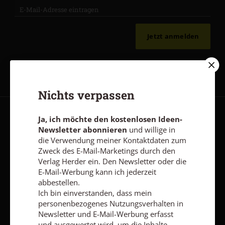
Jetzt anmelden
Nichts verpassen
Ja, ich möchte den kostenlosen Ideen-
AGB und Widerrufsbelehrung
Datenschutz
Barrierefreiheit
Newsletter abonnieren
und willige in
Impressum
die Verwendung meiner Kontaktdaten zum
Zweck des E-Mail-Marketings durch den
Verlag Herder ein. Den Newsletter oder die
Vertrag widerrufen
Abo online kündigen
E-Mail-Werbung kann ich jederzeit
abbestellen.
Ich bin einverstanden, dass mein
personenbezogenes Nutzungsverhalten in
Newsletter und E-Mail-Werbung erfasst
und ausgewertet wird, um die Inhalte