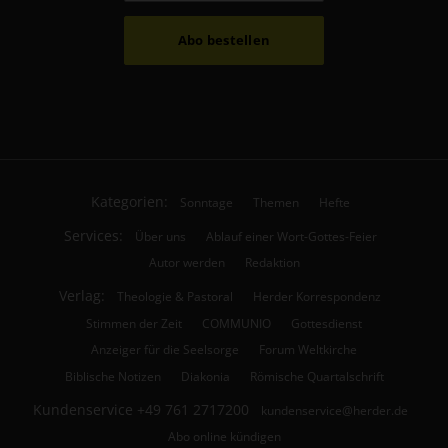
Abo bestellen
Kategorien:
Sonntage
Themen
Hefte
Services:
Über uns
Ablauf einer Wort-Gottes-Feier
Autor werden
Redaktion
Verlag:
Theologie & Pastoral
Herder Korrespondenz
Stimmen der Zeit
COMMUNIO
Gottesdienst
Anzeiger für die Seelsorge
Forum Weltkirche
Biblische Notizen
Diakonia
Römische Quartalschrift
Kundenservice
+49 761 2717200
kundenservice@herder.de
Abo online kündigen