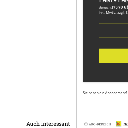
1 Heft + 1 He
175,70 €
danach
inkl. MwSt., zzgl. 
Sie haben ein Abonnement?
Überschrift
Auch interessant
Nr