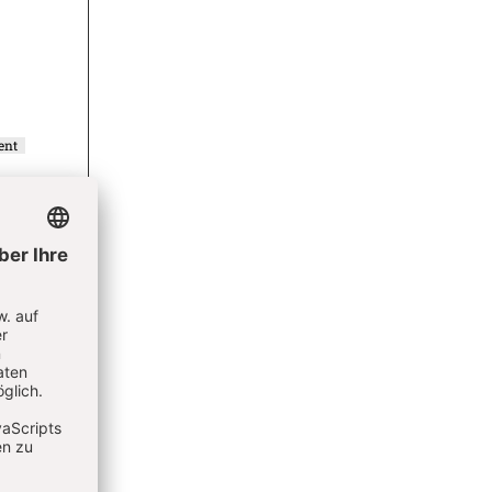
ent
ent
le