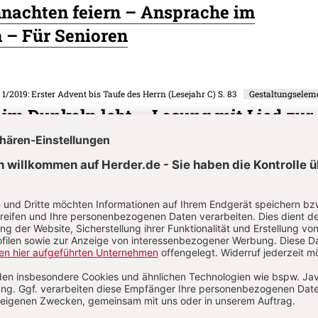
nachten feiern – Ansprache im
 – Für Senioren
. 1/2019: Erster Advent bis Taufe des Herrn (Lesejahr C)
S. 83
Gestaltungselem
 im Dunkeln lebt – Lesung mit Lied zur
 Für alle
. 1/2019: Erster Advent bis Taufe des Herrn (Lesejahr C)
S. 84
Gestaltungselem
r Erde – Antwortpsalm (Ps 98) – Für al
on