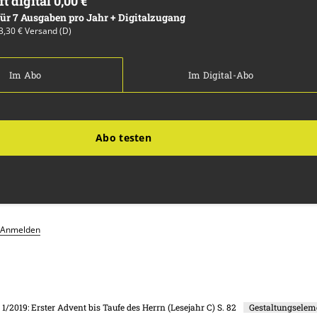
ft digital 0,00 €
 für 7 Ausgaben pro Jahr + Digitalzugang
13,30 € Versand (D)
Im Abo
Im Digital-Abo
Abo testen
Anmelden
. 1/2019: Erster Advent bis Taufe des Herrn (Lesejahr C)
S. 82
Gestaltungselem