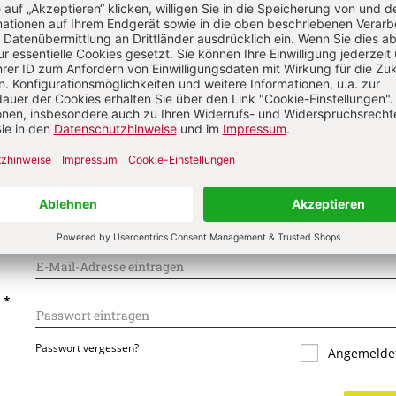
Komment
s über Ihren Kommentar
 kommentieren
Als Gast kommentieren
L
*
T
*
Passwort vergessen?
Angemeldet