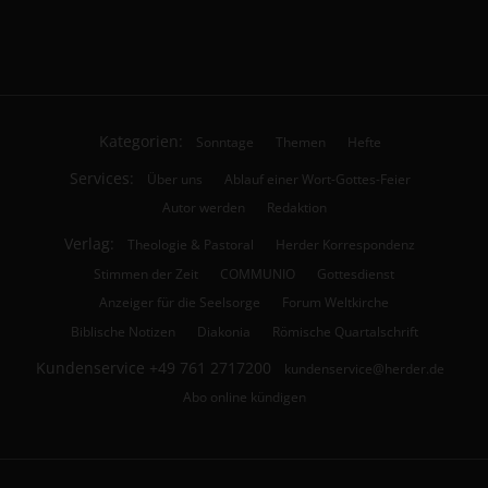
Kategorien:
Sonntage
Themen
Hefte
Services:
Über uns
Ablauf einer Wort-Gottes-Feier
Autor werden
Redaktion
Verlag:
Theologie & Pastoral
Herder Korrespondenz
Stimmen der Zeit
COMMUNIO
Gottesdienst
Anzeiger für die Seelsorge
Forum Weltkirche
Biblische Notizen
Diakonia
Römische Quartalschrift
Kundenservice
+49 761 2717200
kundenservice@herder.de
Abo online kündigen