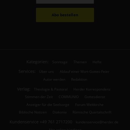
Abo bestellen
Kategorien:
Sonntage
Themen
Hefte
Services:
Über uns
Ablauf einer Wort-Gottes-Feier
Autor werden
Redaktion
Verlag:
Theologie & Pastoral
Herder Korrespondenz
Stimmen der Zeit
COMMUNIO
Gottesdienst
Anzeiger für die Seelsorge
Forum Weltkirche
Biblische Notizen
Diakonia
Römische Quartalschrift
Kundenservice
+49 761 2717200
kundenservice@herder.de
Abo online kündigen