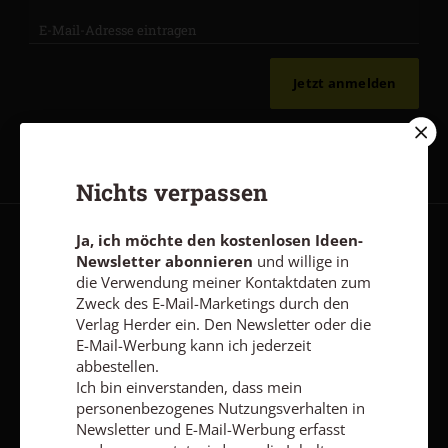
Jetzt anmelden
Nichts verpassen
Ja, ich möchte den kostenlosen Ideen-
AGB und Widerrufsbelehrung
Datenschutz
Barrierefreiheit
Newsletter abonnieren
und willige in
die Verwendung meiner Kontaktdaten zum
Impressum
Zweck des E-Mail-Marketings durch den
Verlag Herder ein. Den Newsletter oder die
E-Mail-Werbung kann ich jederzeit
Vertrag widerrufen
Abo online kündigen
abbestellen.
Ich bin einverstanden, dass mein
personenbezogenes Nutzungsverhalten in
Newsletter und E-Mail-Werbung erfasst