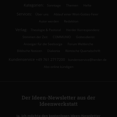
Kategorien:
Sonntage
Themen
Hefte
Services:
Über uns
Ablauf einer Wort-Gottes-Feier
Autor werden
Redaktion
Verlag:
Theologie & Pastoral
Herder Korrespondenz
Stimmen der Zeit
COMMUNIO
Gottesdienst
Anzeiger für die Seelsorge
Forum Weltkirche
Biblische Notizen
Diakonia
Römische Quartalschrift
Kundenservice
+49 761 2717200
kundenservice@herder.de
Abo online kündigen
Der Ideen-Newsletter aus der
Ideenwerkstatt
Ja, ich möchte den kostenlosen Ideen-Newsletter