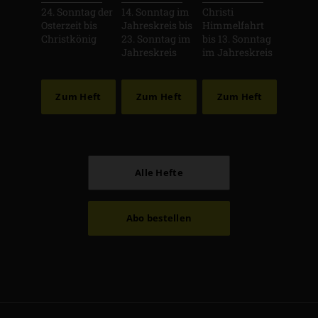
24. Sonntag der
14. Sonntag im
Christi
Osterzeit bis
Jahreskreis bis
Himmelfahrt
Christkönig
23. Sonntag im
bis 13. Sonntag
Jahreskreis
im Jahreskreis
Zum Heft
Zum Heft
Zum Heft
Alle Hefte
Abo bestellen