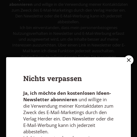
abonnieren
und willige in die Verwendung meiner Kontaktdaten
zum Zweck des E-Mail-Marketings durch den Verlag Herder ein.
Den Newsletter oder die E-Mail-Werbung kann ich jederzeit
abbestellen.
Ich bin einverstanden, dass mein personenbezogenes
Nutzungsverhalten in Newsletter und E-Mail-Werbung erfasst
und ausgewertet wird, um die Inhalte besser auf meine
Interessen auszurichten. Über einen Link in Newsletter oder E-
Mail kann ich diese Funktion jederzeit ausschalten.
Weiterführende Informationen finden Sie in unseren
Datenschutzhinweisen
.
E-MAIL
Nichts verpassen
Ja, ich möchte den kostenlosen Ideen-
Newsletter abonnieren
und willige in
Jetzt anmelden
die Verwendung meiner Kontaktdaten zum
Zweck des E-Mail-Marketings durch den
Verlag Herder ein. Den Newsletter oder die
E-Mail-Werbung kann ich jederzeit
abbestellen.