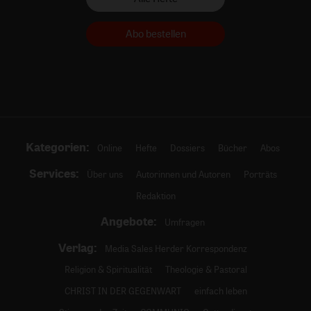
Abo bestellen
Kategorien:
Online
Hefte
Dossiers
Bücher
Abos
Services:
Über uns
Autorinnen und Autoren
Porträts
Redaktion
Angebote:
Umfragen
Verlag:
Media Sales Herder Korrespondenz
Religion & Spiritualität
Theologie & Pastoral
CHRIST IN DER GEGENWART
einfach leben