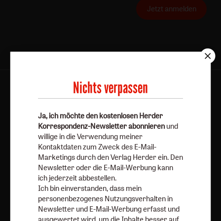
Jetzt anmelden
Nichts verpassen
AGB und Widerrufsbelehrung
Datenschutz
Barrierefreiheit
Impressum
Ja, ich möchte den kostenlosen Herder
Korrespondenz-Newsletter abonnieren
und
Vertrag widerrufen
Abo online kündigen
willige in die Verwendung meiner
Kontaktdaten zum Zweck des E-Mail-
Marketings durch den Verlag Herder ein. Den
Newsletter oder die E-Mail-Werbung kann
ich jederzeit abbestellen.
Ich bin einverstanden, dass mein
personenbezogenes Nutzungsverhalten in
Newsletter und E-Mail-Werbung erfasst und
ausgewertet wird, um die Inhalte besser auf