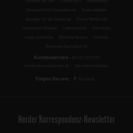
Stimmen der Zeit
COMMUNIO
Gottesdienst
Ideenwerkstatt Gottesdienste
Pastoralblätter
Anzeiger für die Seelsorge
Forum Weltkirche
Gemeinsam Glauben
Lebensspuren
Bibel lesen
kunst und kirche
Biblische Notizen
Diakonia
Römische Quartalschrift
Kundenservice
+49 761 2717200
kundenservice@herder.de
Abo online kündigen
Folgen Sie uns:
Facebook
Herder Korrespondenz-Newsletter