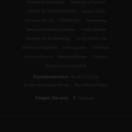
Religion & Spiritualität
Theologie & Pastoral
CHRIST IN DER GEGENWART
einfach leben
Stimmen der Zeit
COMMUNIO
Gottesdienst
Ideenwerkstatt Gottesdienste
Pastoralblätter
Anzeiger für die Seelsorge
Forum Weltkirche
Gemeinsam Glauben
Lebensspuren
Bibel lesen
kunst und kirche
Biblische Notizen
Diakonia
Römische Quartalschrift
Kundenservice
+49 761 2717200
kundenservice@herder.de
Abo online kündigen
Folgen Sie uns:
Facebook