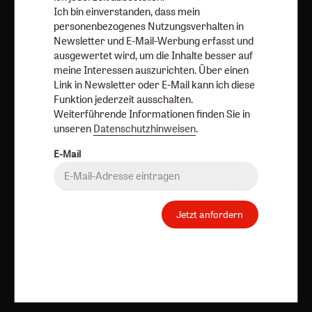
abbestellen.
Ich bin einverstanden, dass mein
personenbezogenes Nutzungsverhalten in
Ich bin einverstanden, dass mein personenbezogenes
Newsletter und E-Mail-Werbung erfasst und
Nutzungsverhalten in Newsletter und E-Mail-Werbung
ausgewertet wird, um die Inhalte besser auf
erfasst und ausgewertet wird, um die Inhalte besser auf
meine Interessen auszurichten. Über einen
meine Interessen auszurichten. Über einen Link in
Link in Newsletter oder E-Mail kann ich diese
Newsletter oder E-Mail kann ich diese Funktion jederzeit
Funktion jederzeit ausschalten.
Weiterführende Informationen finden Sie in
ausschalten.
unseren
Datenschutzhinweisen
.
Weiterführende Informationen finden Sie in unseren
Datenschutzhinweisen
.
E-Mail
E-Mail
Jetzt anfordern
Jetzt anmelden