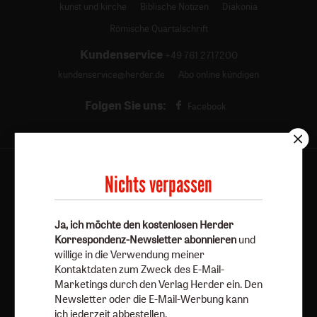
kunst und kirche
Biblische Notizen
Diakonia
Römische Quartalschrift
Kundenservice
+49 761 2717200
kundenservice@herder.de
Abo online kündigen
Folgen Sie uns:
Facebook
Nichts verpassen
Herder Korrespondenz-Newsletter
Ja, ich möchte den kostenlosen Herder
Korrespondenz-Newsletter abonnieren
und
Ja, ich möchte den kostenlosen Herder
willige in die Verwendung meiner
Korrespondenz-Newsletter abonnieren
und willige in
Kontaktdaten zum Zweck des E-Mail-
die Verwendung meiner Kontaktdaten zum Zweck des E-
Marketings durch den Verlag Herder ein. Den
Mail-Marketings durch den Verlag Herder ein. Den
Newsletter oder die E-Mail-Werbung kann
Newsletter oder die E-Mail-Werbung kann ich jederzeit
ich jederzeit abbestellen.