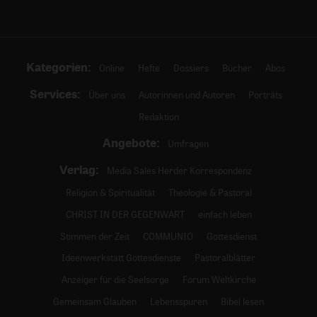
Kategorien:
Online
Hefte
Dossiers
Bücher
Abos
Services:
Über uns
Autorinnen und Autoren
Porträts
Redaktion
Angebote:
Umfragen
Verlag:
Media Sales Herder Korrespondenz
Religion & Spiritualität
Theologie & Pastoral
CHRIST IN DER GEGENWART
einfach leben
Stimmen der Zeit
COMMUNIO
Gottesdienst
Ideenwerkstatt Gottesdienste
Pastoralblätter
Anzeiger für die Seelsorge
Forum Weltkirche
Gemeinsam Glauben
Lebensspuren
Bibel lesen