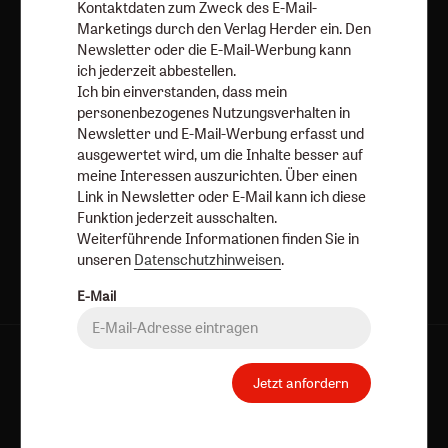
Kontaktdaten zum Zweck des E-Mail-
ausschalten.
Marketings durch den Verlag Herder ein. Den
Weiterführende Informationen finden Sie in unseren
Newsletter oder die E-Mail-Werbung kann
Datenschutzhinweisen
.
ich jederzeit abbestellen.
Ich bin einverstanden, dass mein
E-Mail
personenbezogenes Nutzungsverhalten in
Newsletter und E-Mail-Werbung erfasst und
ausgewertet wird, um die Inhalte besser auf
meine Interessen auszurichten. Über einen
Link in Newsletter oder E-Mail kann ich diese
Jetzt anmelden
Funktion jederzeit ausschalten.
Weiterführende Informationen finden Sie in
unseren
Datenschutzhinweisen
.
E-Mail
AGB und Widerrufsbelehrung
Datenschutz
Jetzt anfordern
Barrierefreiheit
Impressum