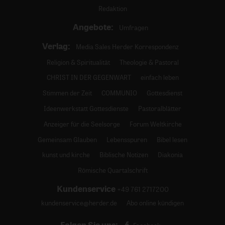
Redaktion
Angebote:
Umfragen
Verlag:
Media Sales Herder Korrespondenz
Religion & Spiritualität
Theologie & Pastoral
CHRIST IN DER GEGENWART
einfach leben
Stimmen der Zeit
COMMUNIO
Gottesdienst
Ideenwerkstatt Gottesdienste
Pastoralblätter
Anzeiger für die Seelsorge
Forum Weltkirche
Gemeinsam Glauben
Lebensspuren
Bibel lesen
kunst und kirche
Biblische Notizen
Diakonia
Römische Quartalschrift
Kundenservice
+49 761 2717200
kundenservice@herder.de
Abo online kündigen
Folgen Sie uns: