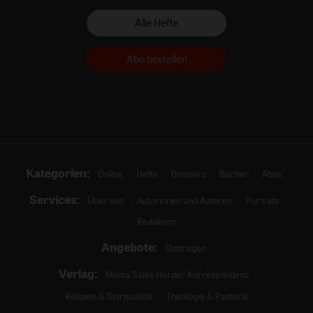
Alle Hefte
Abo bestellen
Kategorien:
Online
Hefte
Dossiers
Bücher
Abos
Services:
Über uns
Autorinnen und Autoren
Porträts
Redaktion
Angebote:
Umfragen
Verlag:
Media Sales Herder Korrespondenz
Religion & Spiritualität
Theologie & Pastoral