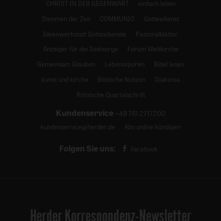
CHRIST IN DER GEGENWART
einfach leben
Stimmen der Zeit
COMMUNIO
Gottesdienst
Ideenwerkstatt Gottesdienste
Pastoralblätter
Anzeiger für die Seelsorge
Forum Weltkirche
Gemeinsam Glauben
Lebensspuren
Bibel lesen
kunst und kirche
Biblische Notizen
Diakonia
Römische Quartalschrift
Kundenservice
+49 761 2717200
kundenservice@herder.de
Abo online kündigen
Folgen Sie uns:
Facebook
Herder Korrespondenz-Newsletter