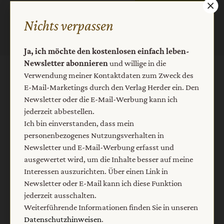
Nichts verpassen
Ja, ich möchte den kostenlosen einfach leben-
Newsletter abonnieren
und willige in die
Verwendung meiner Kontaktdaten zum Zweck des
AGB und Widerrufsbelehrung
Datenschutz
E-Mail-Marketings durch den Verlag Herder ein. Den
Barrierefreiheit
Impressum
Newsletter oder die E-Mail-Werbung kann ich
jederzeit abbestellen.
Ich bin einverstanden, dass mein
Vertrag widerrufen
Abo online kündigen
personenbezogenes Nutzungsverhalten in
Newsletter und E-Mail-Werbung erfasst und
ausgewertet wird, um die Inhalte besser auf meine
Interessen auszurichten. Über einen Link in
Newsletter oder E-Mail kann ich diese Funktion
jederzeit ausschalten.
Weiterführende Informationen finden Sie in unseren
Datenschutzhinweisen
.