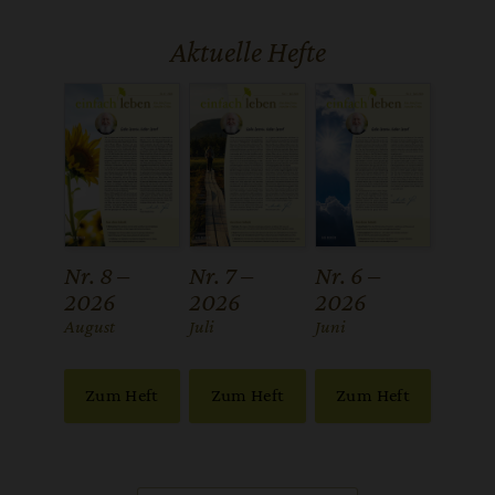
Aktuelle Hefte
Nr. 8 –
Nr. 7 –
Nr. 6 –
2026
2026
2026
:
August
:
Juli
:
Juni
Zum Heft
Zum Heft
Zum Heft