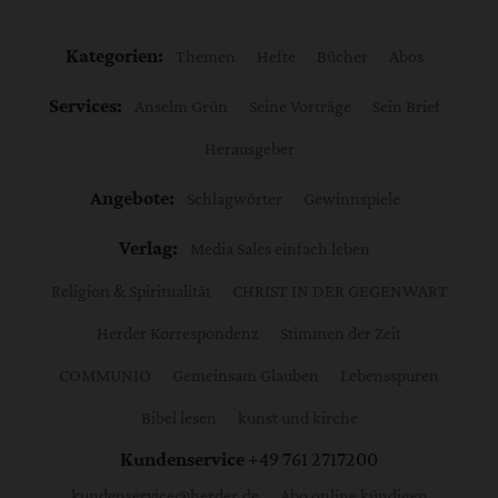
Kategorien:
Themen
Hefte
Bücher
Abos
Services:
Anselm Grün
Seine Vorträge
Sein Brief
Herausgeber
Angebote:
Schlagwörter
Gewinnspiele
Verlag:
Media Sales einfach leben
Religion & Spiritualität
CHRIST IN DER GEGENWART
Herder Korrespondenz
Stimmen der Zeit
COMMUNIO
Gemeinsam Glauben
Lebensspuren
Bibel lesen
kunst und kirche
Kundenservice
+49 761 2717200
kundenservice@herder.de
Abo online kündigen