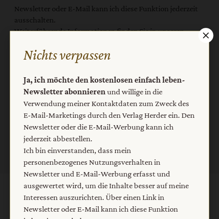
Newsletter oder E-Mail kann ich diese Funktion jederzeit
ausschalten.
Weiterführende Informationen finden Sie in unseren
Datenschutzhinweisen
.
Nichts verpassen
E-Mail
Ja, ich möchte den kostenlosen einfach leben-
Newsletter abonnieren
und willige in die
Verwendung meiner Kontaktdaten zum Zweck des
Jetzt anmelden
E-Mail-Marketings durch den Verlag Herder ein. Den
Newsletter oder die E-Mail-Werbung kann ich
jederzeit abbestellen.
Ich bin einverstanden, dass mein
personenbezogenes Nutzungsverhalten in
Newsletter und E-Mail-Werbung erfasst und
ausgewertet wird, um die Inhalte besser auf meine
AGB und Widerrufsbelehrung
Datenschutz
Interessen auszurichten. Über einen Link in
Newsletter oder E-Mail kann ich diese Funktion
Barrierefreiheit
Impressum