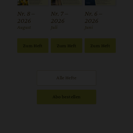
Nr. 8 –
Nr. 7 –
Nr. 6 –
2026
2026
2026
:
August
:
Juli
:
Juni
Zum Heft
Zum Heft
Zum Heft
Alle Hefte
Abo bestellen