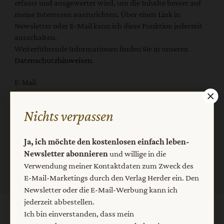
erfasst und ausgewertet wird, um die Inhalte besser auf
meine Interessen auszurichten. Über einen Link in
Newsletter oder E-Mail kann ich diese Funktion jederzeit
ausschalten.
Weiterführende Informationen finden Sie in unseren
Datenschutzhinweisen
.
E-Mail
Nichts verpassen
Jetzt anmelden
Ja, ich möchte den kostenlosen einfach leben-
Newsletter abonnieren
und willige in die
Verwendung meiner Kontaktdaten zum Zweck des
E-Mail-Marketings durch den Verlag Herder ein. Den
Newsletter oder die E-Mail-Werbung kann ich
jederzeit abbestellen.
Ich bin einverstanden, dass mein
AGB und Widerrufsbelehrung
Datenschutz