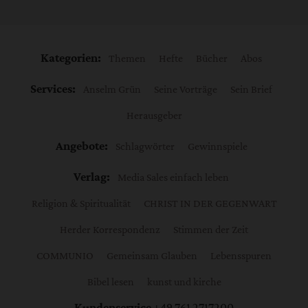
Kategorien:
Themen
Hefte
Bücher
Abos
Services:
Anselm Grün
Seine Vorträge
Sein Brief
Herausgeber
Angebote:
Schlagwörter
Gewinnspiele
Verlag:
Media Sales einfach leben
Religion & Spiritualität
CHRIST IN DER GEGENWART
Herder Korrespondenz
Stimmen der Zeit
COMMUNIO
Gemeinsam Glauben
Lebensspuren
Bibel lesen
kunst und kirche
Kundenservice
+49 761 2717200