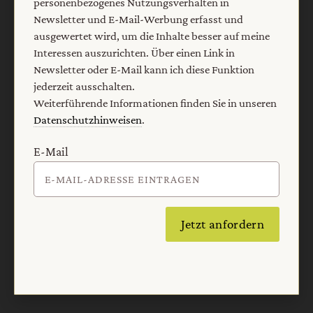
personenbezogenes Nutzungsverhalten in
Barrierefreiheit
Impressum
Newsletter und E-Mail-Werbung erfasst und
ausgewertet wird, um die Inhalte besser auf meine
Interessen auszurichten. Über einen Link in
Vertrag widerrufen
Abo online kündigen
Newsletter oder E-Mail kann ich diese Funktion
jederzeit ausschalten.
Weiterführende Informationen finden Sie in unseren
Datenschutzhinweisen
.
E-Mail
Jetzt anfordern
Nach oben