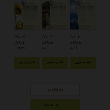
Nr. 8 –
Nr. 7 –
Nr. 6 –
2026
2026
2026
:
August
:
Juli
:
Juni
Zum Heft
Zum Heft
Zum Heft
Alle Hefte
Abo bestellen