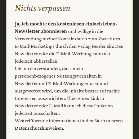
Nichts verpassen
AGB und Widerrufsbelehrung
Datenschutz
Ja, ich möchte den kostenlosen einfach leben-
Barrierefreiheit
Impressum
Newsletter abonnieren
und willige in die
Verwendung meiner Kontaktdaten zum Zweck des
E-Mail-Marketings durch den Verlag Herder ein. Den
Vertrag widerrufen
Abo online kündigen
Newsletter oder die E-Mail-Werbung kann ich
jederzeit abbestellen.
Ich bin einverstanden, dass mein
personenbezogenes Nutzungsverhalten in
Newsletter und E-Mail-Werbung erfasst und
ausgewertet wird, um die Inhalte besser auf meine
Interessen auszurichten. Über einen Link in
Newsletter oder E-Mail kann ich diese Funktion
jederzeit ausschalten.
Weiterführende Informationen finden Sie in unseren
Datenschutzhinweisen
.
Nach oben