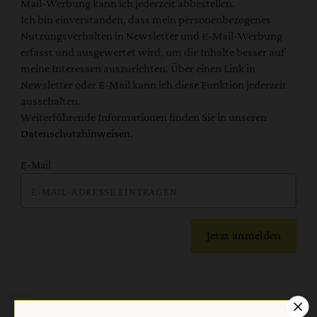
Mail-Werbung kann ich jederzeit abbestellen.
Ich bin einverstanden, dass mein personenbezogenes
Nutzungsverhalten in Newsletter und E-Mail-Werbung
erfasst und ausgewertet wird, um die Inhalte besser auf
meine Interessen auszurichten. Über einen Link in
Newsletter oder E-Mail kann ich diese Funktion jederzeit
ausschalten.
Weiterführende Informationen finden Sie in unseren
Datenschutzhinweisen
.
E-Mail
Jetzt anmelden