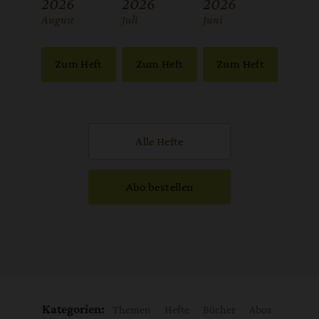
2026
2026
2026
:
August
:
Juli
:
Juni
Zum Heft
Zum Heft
Zum Heft
Alle Hefte
Abo bestellen
Kategorien:
Themen
Hefte
Bücher
Abos