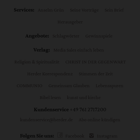
Services:
Anselm Grün
Seine Vorträge
Sein Brief
Herausgeber
Angebote:
Schlagwörter
Gewinnspiele
Verlag:
Media Sales einfach leben
Religion & Spiritualität
CHRIST IN DER GEGENWART
Herder Korrespondenz
Stimmen der Zeit
COMMUNIO
Gemeinsam Glauben
Lebensspuren
Bibel lesen
kunst und kirche
Kundenservice
+49 761 2717200
kundenservice@herder.de
Abo online kündigen
Folgen Sie uns:
Facebook
Instagram