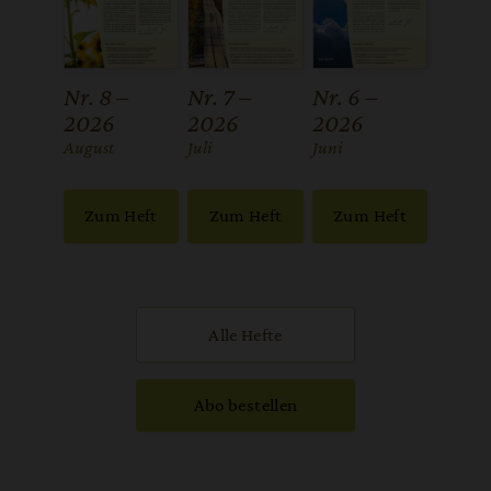
Nr. 8 –
Nr. 7 –
Nr. 6 –
2026
2026
2026
:
August
:
Juli
:
Juni
Zum Heft
Zum Heft
Zum Heft
Alle Hefte
Abo bestellen