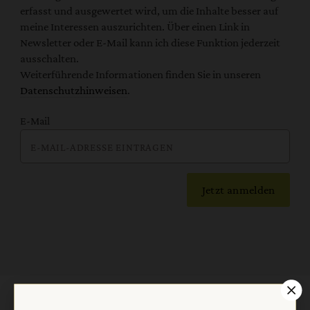
erfasst und ausgewertet wird, um die Inhalte besser auf
meine Interessen auszurichten. Über einen Link in
Newsletter oder E-Mail kann ich diese Funktion jederzeit
ausschalten.
Weiterführende Informationen finden Sie in unseren
Datenschutzhinweisen
.
E-Mail
Jetzt anmelden
AGB und Widerrufsbelehrung
Datenschutz