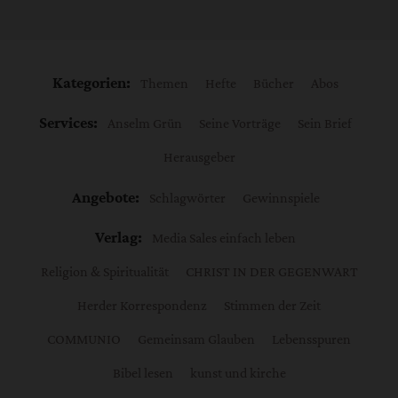
Kategorien:
Themen
Hefte
Bücher
Abos
Services:
Anselm Grün
Seine Vorträge
Sein Brief
Herausgeber
Angebote:
Schlagwörter
Gewinnspiele
Verlag:
Media Sales einfach leben
Religion & Spiritualität
CHRIST IN DER GEGENWART
Herder Korrespondenz
Stimmen der Zeit
COMMUNIO
Gemeinsam Glauben
Lebensspuren
Bibel lesen
kunst und kirche