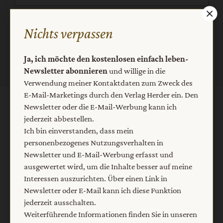
Jetzt anmelden
Nichts verpassen
Ja, ich möchte den kostenlosen einfach leben-
Newsletter abonnieren
und willige in die
Verwendung meiner Kontaktdaten zum Zweck des
E-Mail-Marketings durch den Verlag Herder ein. Den
Newsletter oder die E-Mail-Werbung kann ich
AGB und Widerrufsbelehrung
Datenschutz
jederzeit abbestellen.
Barrierefreiheit
Impressum
Ich bin einverstanden, dass mein
personenbezogenes Nutzungsverhalten in
Newsletter und E-Mail-Werbung erfasst und
Vertrag widerrufen
Abo online kündigen
ausgewertet wird, um die Inhalte besser auf meine
Interessen auszurichten. Über einen Link in
Newsletter oder E-Mail kann ich diese Funktion
jederzeit ausschalten.
Weiterführende Informationen finden Sie in unseren