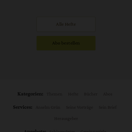
Alle Hefte
Abo bestellen
Kategorien:
Themen
Hefte
Bücher
Abos
Services:
Anselm Grün
Seine Vorträge
Sein Brief
Herausgeber
Angebote:
Schlagwörter
Gewinnspiele